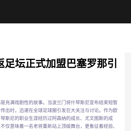
返足坛正式加盟巴塞罗那引
都是充满戏剧性的故事。当波兰门将什琴斯尼宣布结束短暂
息传出时，迅速在全球足球圈引发巨大关注与讨论。作为欧
什琴斯尼的职业生涯经历过阿森纳的成长、尤文图斯的成
出不仅意味着一名老将重新站上顶级舞台，更象征着经验、