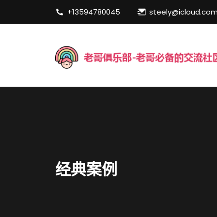
+13594780045
steely@icloud.co
经典案例