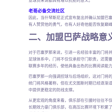
业球员来说都具有难以抗拒的意义。
老哥必备交流社区
因此，当什琴斯尼正式宣布复出并确认加盟巴
有人赞赏他的勇气，也有人好奇他能否恢复巅
二、加盟巴萨战略意
对于巴塞罗那来说，引进一名经验丰富的门将
足球体系中，门将不仅仅承担守门职责，还需
联赛多年的经历，使他具备出色的比赛阅读能
巴塞罗那一向强调控球与后场组织，这对门将
统门将风格著称，但在尤文图斯时期已经逐渐
中提供更稳定的防线支撑。
从更宏观的角度来看，俱乐部在引援时往往不
长期效力豪门俱乐部，在高压比赛环境下积累