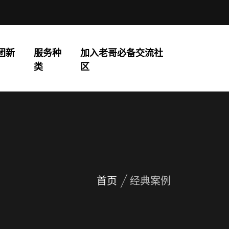
团新
服务种
加入老哥必备交流社
类
区
首页
经典案例