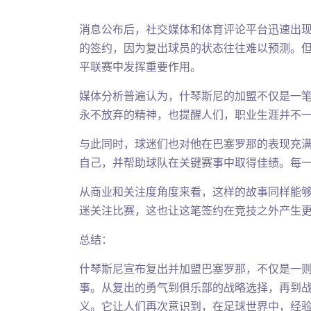
消息公布后，社交媒体和体育评论平台迅速出
的签约，因为复出球员的状态往往难以预测。
平联赛中发挥重要作用。
媒体分析普遍认为，什琴斯尼的加盟不仅是一
永不放弃的精神，也提醒人们，职业生涯并不
与此同时，球迷们也对他在巴塞罗那的表现充
自己，并帮助球队在关键赛事中取得佳绩。每
从商业和关注度角度来看，这样的故事同样能
迷关注比赛，这也让这笔签约在竞技之外产生
总结：
什琴斯尼宣布复出并加盟巴塞罗那，不仅是一
事。从复出的勇气到俱乐部的战略选择，再到
义。它让人们再次意识到，在足球世界中，经