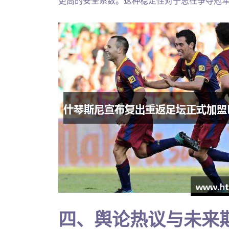
更高的安全系数。这种稳定性对于志在争夺冠
四、舆论热议与未来