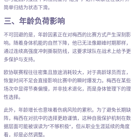
简单归结为状态下滑。
三、年龄负荷影响
不可回避的是，年龄因素正在对梅西的比赛方式产生深刻影
响。随着身体机能的自然下降，他已无法像巅峰时期那样，
通过连续高强度冲刺撕裂防线，这要求球队在战术上给予更
多保护与支持。
欧协联赛程往往密集且旅途消耗较大，对于高龄球员而言，
恢复时间不足会直接影响比赛中的瞬时爆发力。梅西在某些
场次中显得节奏偏慢，并非技术退化，而是身体管理下的理
性选择。
此外，年龄增长也意味着伤病风险的累积。为了避免长期缺
阵，梅西在对抗中的选择更趋谨慎，这种自我保护机制在数
据层面可能被误读为“不够积极”，但从职业生涯延续的角度
看，却是必然调整。