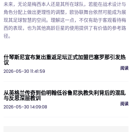
未来，无论是梅西本人还是其所在球队，若能在战术设计与
角色分配上做出更理性的调整，欧协联舞台依然可能成为展
现其足球智慧的空间。理解这一点，不仅有助于客观看待梅
西的表现，也为其他高龄巨星的使用提供了有价值的参考路
径。
什琴斯尼宣布复出重返足坛正式加盟巴塞罗那引发热
议
阅读
2026-05-30 11:41:59
从英格兰传奇到伯明翰低谷鲁尼执教失利背后的混乱
与反思深层教训
阅读
2026-05-30 14:09:08