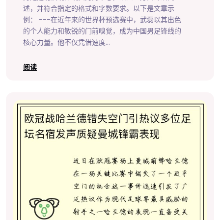
述，并符合指定的格式和字数要求。以下是文章示
例： ---在近年来的世界杯预选赛中，武磊以其出色
的个人能力和敏锐的门前嗅觉，成为中国男足锋线的
核心力量。他不仅凭借速度...
阅读