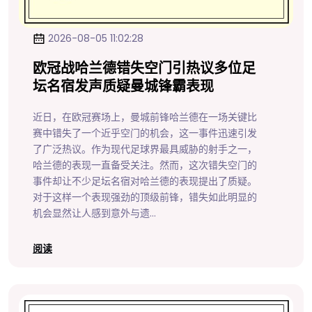
2026-08-05 11:02:28
欧冠战哈兰德错失空门引热议多位足
坛名宿发声质疑曼城锋霸表现
近日，在欧冠赛场上，曼城前锋哈兰德在一场关键比
赛中错失了一个近乎空门的机会，这一事件迅速引发
了广泛热议。作为现代足球界最具威胁的射手之一，
哈兰德的表现一直备受关注。然而，这次错失空门的
事件却让不少足坛名宿对哈兰德的表现提出了质疑。
对于这样一个表现强劲的顶级前锋，错失如此明显的
机会显然让人感到意外与遗...
阅读