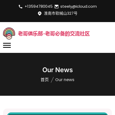
+13594780045
steely@icloud.com
淮南市软械山327号
Our News
首页
Our news