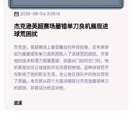
2026-08-04 11:39:14
杰克逊英超赛场屡错单刀良机展现进
球荒困扰
杰克逊，英超赛场上备受瞩目的年轻前锋，近年来却
因为屡屡错失单刀良机而陷入了进球荒的困扰。尽管
他的技术和潜力毋庸置疑，但面对门前的空门时，他
的表现往往让球迷和评论员感到惋惜。这种进球荒不
仅影响了他的职业生涯，也让他在球队中的地位受到
了质疑。本文将从四个方面详细探讨杰克逊屡错单刀
的原因，并尝试分析这对他...
阅读