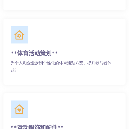
**体育活动策划**
为个人和企业定制个性化的体育活动方案，提升参与者体
验；
**运动服饰和配件**