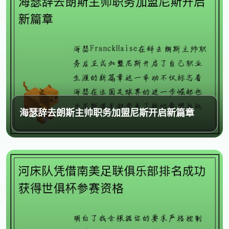
海瑟辞去朗斯主帅职务加盟尼斯开启新篇章