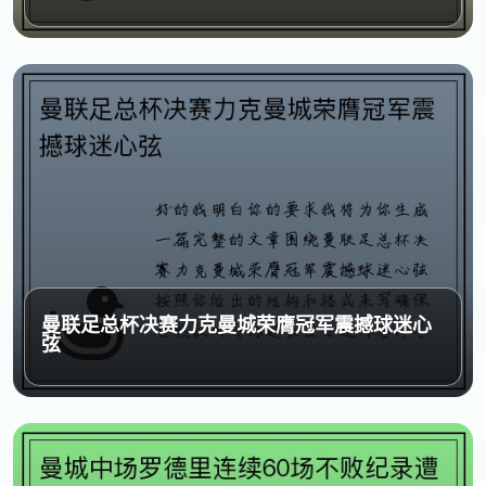
曼联足总杯决赛力克曼城荣膺冠军震撼球迷心
弦