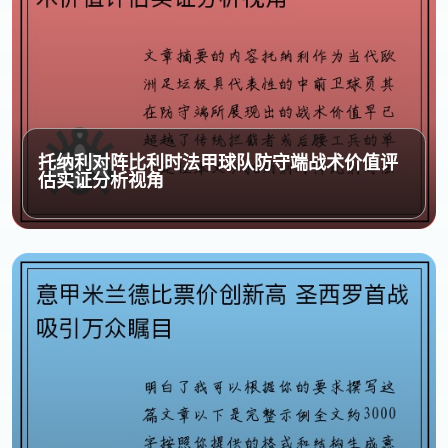
托纳利对阵比利时法甲球队防守端战术价值评
估实证分析视角