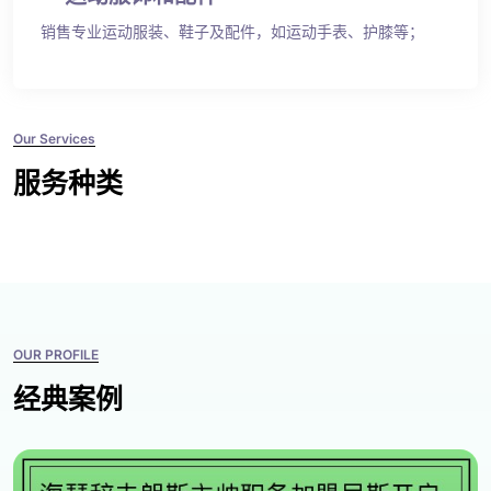
销售专业运动服装、鞋子及配件，如运动手表、护膝等；
Our Services
服务种类
OUR PROFILE
经典案例