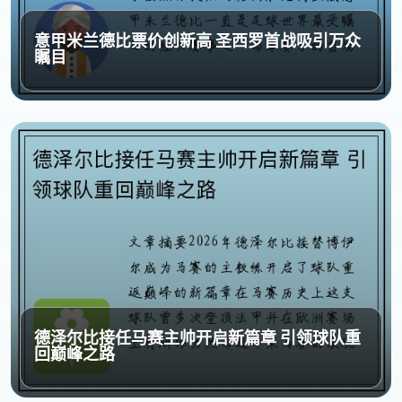
意甲米兰德比票价创新高 圣西罗首战吸引万众
瞩目
德泽尔比接任马赛主帅开启新篇章 引领球队重
回巅峰之路