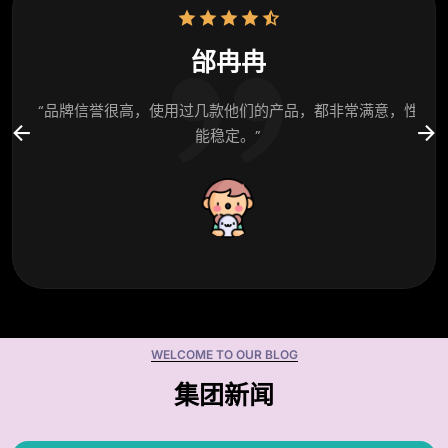
邰冉冉
上
“品牌信誉很高，使用过几款他们的产品，都非常满意，性
能稳定。”
WELCOME TO OUR BLOG
集团新闻