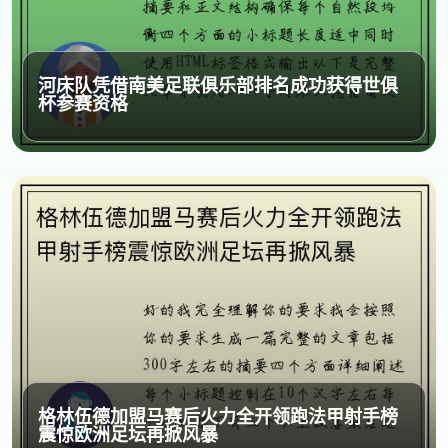
河床队凭借南美足联俱乐部排名成功获得世俱
杯参赛资格
格林伍德加盟马赛后火力全开领跑法甲射手榜
震惊欧洲足坛再掀风暴