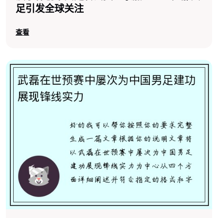
足引发全球关注
查看