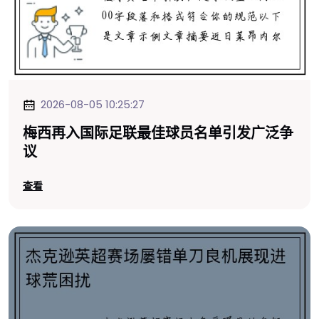
2026-08-05 10:25:27
梅西再入国际足联最佳球员名单引发广泛争
议
查看