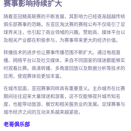
赛事影响持续扩大
随着亚冠精英联赛的不断发展，其影响力已经逐渐超越传统
俱乐部赛事的范畴。东亚区淘汰赛的赛程公布不仅吸引了足
球界关注，也引起了商业领域的兴趣。赞助商、媒体平台以
及相关产业都在积极参与，为赛事带来更大的经济价值。
转播技术的进步也让赛事传播范围不断扩大。通过电视直
播、网络平台以及社交媒体，来自不同国家的球迷都能够实
时观看比赛。高清转播、多角度回放以及数据分析等技术的
应用，使观赛体验更加丰富。
在城市层面，亚冠赛事同样具有重要意义。主办城市在比赛
期间往往迎来大量球迷和游客，这不仅能够提升城市知名
度，也能带动旅游、餐饮和相关服务业的发展。足球赛事与
城市经济之间的互动关系越来越紧密。
老哥俱乐部