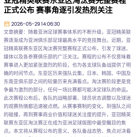
亚冠精英联赛东亚区淘汰赛完整赛程
正式公布 赛事角逐引发热烈关注
2026-05-29 14:06:30
文章摘要：随着亚洲足球赛事体系的不断升级，亚冠精英联
赛逐渐成为亚洲俱乐部足球最高水平的竞技舞台。近期，亚
冠精英联赛东亚区淘汰赛完整赛程正式公布，引发了球迷、
媒体以及各参赛俱乐部的广泛关注。赛程的公布不仅意味着
赛事进入更加紧张激烈的阶段，也为各支球队备战提供了明
确的时间节点。东亚区历来强队云集，日本、韩国、中国及
东南亚俱乐部之间的较量历来充满看点。淘汰赛阶段更是竞
争最为激烈的部分，任何一场比赛都可能决定球队的命运。
此次赛程公布后，各队的战略部署、球员状态调整以及球迷
的观赛热情都迅速被点燃。从赛事赛制的变化，到强队之间
的碰撞，再到赛事商业价值和球迷关注度的提升，亚冠精英
联赛东亚区淘汰赛正在成为亚洲足球版图中最受瞩目的焦
点。本文将从赛程公布的意义、各队备战态势、焦点对决看