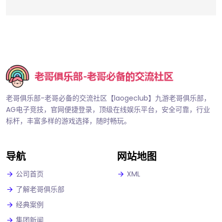
老哥俱乐部-老哥必备的交流社区【laogeclub】九游老哥俱乐部，
AG电子竞技，官网便捷登录，顶级在线娱乐平台，安全可靠，行业
标杆，丰富多样的游戏选择，随时畅玩。
导航
网站地图
公司首页
XML
了解老哥俱乐部
经典案例
集团新闻