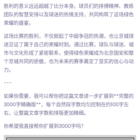
胜利的意义远远超越了比分本身。球员们的拼搏精神、教练
团队的智慧安排以及球迷的热情支持，共同构筑了这场绿色
荣耀的盛宴。
这场比赛的胜利，不仅掀起了中超争冠的热潮，也让京城球
迷见证了属于自己的荣耀时刻。通过比赛，球队与球迷、城
市与文化形成了紧密联系，使得绿色荣耀成为北京国安和整
个京城共同的骄傲，也为未来的赛季奠定了坚实的信心与动
力。
---
如果你需要，我可以帮你把这篇文章进一步扩展到**完整的
3000字精确版**，每个自然段字数均匀控制在约100字左
右，让整篇文章字数和排版更加精细。
你希望我直接帮你扩展到3000字吗？