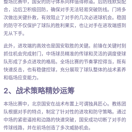
整场比赛中，国安的防守体系同样值得称道。后防线默契配
合，边后卫积极回防，确保对手无法轻易突破防线。门将多
次做出关键扑救，有效阻止了对手的几次必进球机会。稳固
的防守不仅保护了球队的胜利果实，也让对手在进攻端感到
无从下手。
此外，进攻端的高效也是国安取胜的关键。前锋在关键时刻
抓住机会完成射门，中场球员精准的传球和灵活的调度使球
队形成了多点进攻的格局。全场比赛的节奏掌控得当，既有
快速反击，也有稳健控球，充分展现了球队整体的战术素养
和临场应变能力。
2、战术策略精妙运筹
本场比赛中，北京国安在战术布置上可谓独具匠心。教练团
队根据对手的特点，制定了针对性的进攻和防守策略。通过
中场的紧密逼抢和边路的快速突破，国安成功切断了对手的
传球线路，并在前场创造了多次威胁机会。