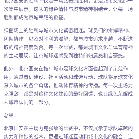
北京国安的胜利不仅是一场比赛的胜利，更是城市文化的一
次集中展示。球队的绿色情怀与城市精神相结合，让每一场
胜利都成为京城荣耀的象征。
绿茵场上的胜利与城市文化紧密相连。球员们的拼搏精神、
团队协作，以及对胜利的渴望，都与城市追求卓越、不断进
取的精神高度契合。每一次比赛，都是城市文化与体育精神
的生动展现，让京城球迷感受到独特的归属感和自豪感。
此外，北京国安在推广城市足球文化方面也起到了示范作
用。通过青训建设、社区活动和球迷互动，球队将足球文化
深入城市的各个角落，推动体育精神的传播。每一次主场力
克强敌，都是对这种文化建设的最好回馈，也让绿色荣耀成
为城市认同的一部分。
总结：
北京国安在主场力克强敌的比赛中，不仅展示了球队卓越的
实力和精妙的战术，更通过球迷互动和城市文化的融合，让