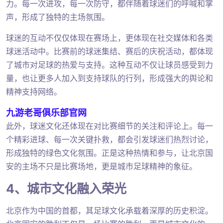
力。每一次进攻，每一次防守，都伴随着球迷们的呼喊和掌
声，形成了独特的主场氛围。
球迷的互动不仅仅体现在赛场上，更体现在社交媒体和各类
球迷活动中。比赛前的球迷集结、赛后的庆祝活动，都体现
了城市对足球的热爱与支持。这种互动不仅让球员感受到力
量，也让更多人加入到支持球队的行列，形成强大的舆论和
精神支持网络。
九游老哥俱乐部官网
此外，球迷文化还体现在对比赛细节的关注和评论上。每一
个精彩进球、每一次关键扑救，都会引发球迷们热烈讨论，
形成独特的绿色文化氛围。正是这种热情和参与，让北京国
安的主场不只是比赛场地，更是城市足球精神的象征。
4、城市文化融入荣光
北京作为中国的首都，其足球文化承载着深厚的历史积淀。