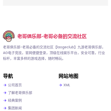
老哥俱乐部-老哥必备的交流社区【laogeclub】九游老哥俱乐部，
AG电子竞技，官网便捷登录，顶级在线娱乐平台，安全可靠，行业
标杆，丰富多样的游戏选择，随时畅玩。
导航
网站地图
公司首页
XML
了解老哥俱乐部
经典案例
集团新闻