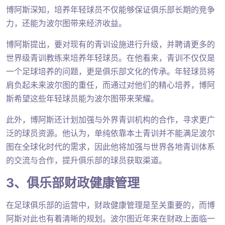
博阿斯深知，培养年轻球员不仅能够保证俱乐部长期的竞争
力，还能为波尔图带来经济收益。
博阿斯提出，要对现有的青训设施进行升级，并聘请更多的
世界级青训教练来培养年轻球员。在他看来，青训不仅仅是
一个足球培养的问题，更是俱乐部文化的传承。年轻球员将
肩负起未来波尔图的重任，而通过对他们的精心培养，博阿
斯希望这些年轻球员能为波尔图带来荣耀。
此外，博阿斯还计划加强与外界青训机构的合作，寻求更广
泛的球员资源。他认为，单纯依靠本土青训并不能满足波尔
图在全球化时代的需求，因此他将加强与世界各地青训体系
的交流与合作，提升俱乐部的球员获取渠道。
3、俱乐部财政健康管理
在足球俱乐部的运营中，财政健康管理是至关重要的，而博
阿斯对此也有着清晰的规划。波尔图近年来在财政上面临一