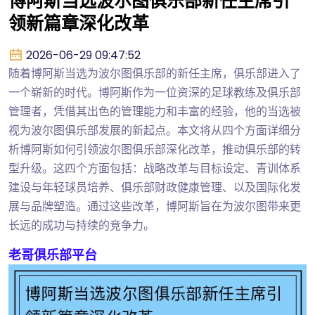
博阿斯当选波尔图俱乐部新任主席引
领新篇章深化改革
2026-06-29 09:47:52
随着博阿斯当选为波尔图俱乐部的新任主席，俱乐部进入了
一个崭新的时代。博阿斯作为一位资深的足球教练及俱乐部
管理者，凭借其出色的管理能力和丰富的经验，他的当选被
视为波尔图俱乐部发展的新起点。本文将从四个方面详细分
析博阿斯如何引领波尔图俱乐部深化改革，推动俱乐部的转
型升级。这四个方面包括：战略改革与目标设定、青训体系
建设与年轻球员培养、俱乐部财政健康管理、以及国际化发
展与品牌塑造。通过这些改革，博阿斯旨在为波尔图带来更
长远的成功与持续的竞争力。
老哥俱乐部平台