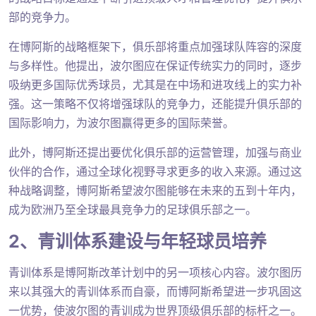
部的竞争力。
在博阿斯的战略框架下，俱乐部将重点加强球队阵容的深度
与多样性。他提出，波尔图应在保证传统实力的同时，逐步
吸纳更多国际优秀球员，尤其是在中场和进攻线上的实力补
强。这一策略不仅将增强球队的竞争力，还能提升俱乐部的
国际影响力，为波尔图赢得更多的国际荣誉。
此外，博阿斯还提出要优化俱乐部的运营管理，加强与商业
伙伴的合作，通过全球化视野寻求更多的收入来源。通过这
种战略调整，博阿斯希望波尔图能够在未来的五到十年内，
成为欧洲乃至全球最具竞争力的足球俱乐部之一。
2、青训体系建设与年轻球员培养
青训体系是博阿斯改革计划中的另一项核心内容。波尔图历
来以其强大的青训体系而自豪，而博阿斯希望进一步巩固这
一优势，使波尔图的青训成为世界顶级俱乐部的标杆之一。