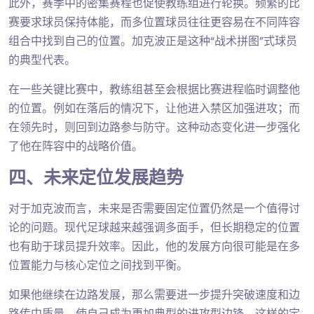
此外，赛季中的密集赛程也促使教练组进行轮换。频繁的比
赛要求球员保持体能，而多位置球员往往更容易在不同阵容
组合中找到自己的位置。加克波正是这种“战术拼图”式球员
的典型代表。
在一些关键比赛中，教练组甚至会根据比赛进程临时调整他
的位置。例如在落后的情况下，让他进入禁区加强进攻；而
在领先时，则回到边路参与防守。这种动态变化进一步强化
了他在阵容中的战略价值。
四、未来定位发展趋势
对于加克波而言，未来是否需要固定位置仍然是一个值得讨
论的问题。现代足球越来越强调多面手，但长期稳定的位置
也有助于球员提升效率。因此，他的发展方向很可能是在多
位置能力与核心定位之间找到平衡。
如果他继续在边路发展，那么需要进一步提升突破速度和边
路传中质量，使自己成为更加典型的进攻型边锋。这样的定