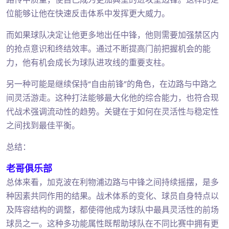
位能够让他在快速反击体系中发挥更大威力。
而如果球队决定让他更多地出任中锋，他则需要加强禁区内
的抢点意识和终结效率。通过不断提高门前把握机会的能
力，他有机会成长为球队进攻线的重要支柱。
另一种可能是继续保持“自由前锋”的角色，在边路与中路之
间灵活游走。这种打法能够最大化他的综合能力，也符合现
代战术强调流动性的趋势。关键在于如何在灵活性与稳定性
之间找到最佳平衡。
总结：
老哥俱乐部
总体来看，加克波在利物浦边路与中锋之间持续摇摆，是多
种因素共同作用的结果。战术体系的变化、球员自身特点以
及阵容结构的调整，都使得他成为球队中最具灵活性的前场
球员之一。这种多功能属性既帮助球队在不同比赛中拥有更