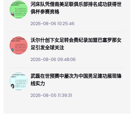
河床队凭借南美足联俱乐部排名成功获得世
俱杯参赛资格
2026-08-06 10:25:46
沃尔什创下女足转会费纪录加盟巴塞罗那女
足引发全球关注
2026-08-06 09:48:06
武磊在世预赛中屡次为中国男足建功展现锋
线实力
2026-08-05 11:39:31