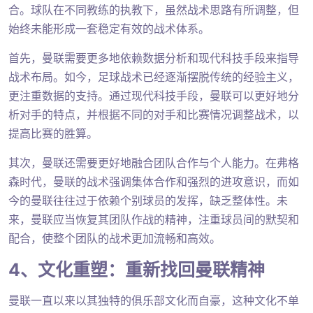
合。球队在不同教练的执教下，虽然战术思路有所调整，但
始终未能形成一套稳定有效的战术体系。
首先，曼联需要更多地依赖数据分析和现代科技手段来指导
战术布局。如今，足球战术已经逐渐摆脱传统的经验主义，
更注重数据的支持。通过现代科技手段，曼联可以更好地分
析对手的特点，并根据不同的对手和比赛情况调整战术，以
提高比赛的胜算。
其次，曼联还需要更好地融合团队合作与个人能力。在弗格
森时代，曼联的战术强调集体合作和强烈的进攻意识，而如
今的曼联往往过于依赖个别球员的发挥，缺乏整体性。未
来，曼联应当恢复其团队作战的精神，注重球员间的默契和
配合，使整个团队的战术更加流畅和高效。
4、文化重塑：重新找回曼联精神
曼联一直以来以其独特的俱乐部文化而自豪，这种文化不单