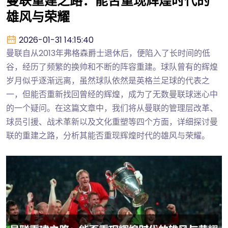
曼联重建之路：能否重现辉煌时代的
雄风与荣耀
2026-01-31 14:15:40
曼联自从2013年弗格森爵士退休后，便陷入了长时间的低
谷，经历了频繁的换帅和不断的阵容重建。球队曾有的辉煌
岁月似乎逐渐远离，虽然球队依然是英格兰足球的代表之
一，但能否重新找回曾经的辉煌，成为了无数曼联球迷心中
的一个疑问。在这篇文章中，我们将从曼联的管理层改革、
球员引援、战术革新以及文化重塑等四个方面，详细探讨曼
联的重建之路，分析其能否重现辉煌时代的雄风与荣耀。