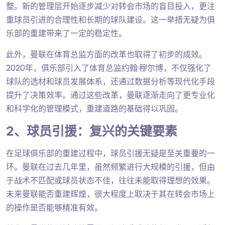
整。新的管理层开始逐步减少对转会市场的盲目投入，更注
重球员引进的合理性和长期的球队建设。这一举措无疑为俱
乐部的重建带来了一定的稳定性。
此外，曼联在体育总监方面的改革也取得了初步的成效。
2020年，俱乐部引入了体育总监约翰·穆尔博，不仅强化了
球队的选材和球员发展体系，还通过数据分析等现代化手段
提升了决策效率。通过这些改革，曼联逐渐走向了更专业化
和科学化的管理模式，重建道路的基础得以巩固。
2、球员引援：复兴的关键要素
在足球俱乐部的重建过程中，球员引援无疑是至关重要的一
环。曼联在过去几年里，虽然频繁进行大规模的引援，但由
于战术不匹配或球员状态不佳，往往未能取得理想的效果。
未来曼联能否重建辉煌，很大程度上取决于其在转会市场上
的操作是否能够精准有效。