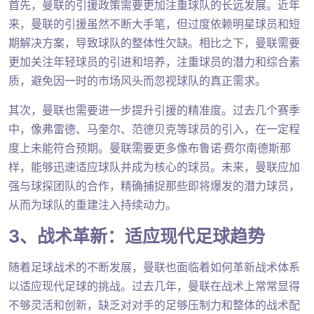
首先，曼联的引援政策需要更加注重球队的长远发展。近年
来，曼联的引援虽然不断大手笔，但过度依赖明星球员和短
期解决方案，导致球队的整体性欠缺。相比之下，曼联需要
更加关注年轻球员的引进和培养，注重球员的潜力和综合素
质，避免因一时的市场风头而忽视球队的真正需求。
其次，曼联也需要进一步提升引援的精准度。过去几个赛季
中，像弗雷德、马奎尔、范德贝克等球员的引入，在一定程
度上未能符合预期。曼联需要更多像布鲁诺·费尔南德斯那
样，能够迅速适应球队并成为核心的球员。未来，曼联应加
强与球探团队的合作，精确捕捉那些即将爆发的潜力球员，
从而为球队的重建注入持续动力。
3、战术革新：适应现代足球趋势
随着足球战术的不断发展，曼联也面临着如何革新战术体系
以适应现代足球的挑战。过去几年，曼联在战术上常常显得
不够灵活和创新，缺乏对对手的足够压制力和整体的战术配