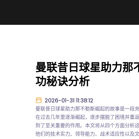
曼联昔日球星助力那
功秘诀分析
2026-01-31 11:38:12
曼联昔日球星助力那不勒斯崛起的故事是一段
在过去几年里逐渐崛起，逐步摆脱了困境并重
到了至关重要的作用。本文将从四个方面分析
他们的技术实力、领导能力、战术适应性以及