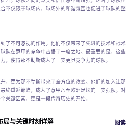
了提升。球队之间的默契和信任感不断增强，这对于球队在
融合不仅限于球场内，球场外的和谐氛围也促进了球队的整
起到了不可忽视的作用。他们不仅带来了先进的技术和战术
助球队在意甲的竞争中占据了一席之地。最重要的是，这些
聚力，使得那不勒斯成为了一支更具竞争力的球队。
提升，更为那不勒斯带来了全方位的改变。他们的加入让那
，最终重返巅峰，成为了意甲乃至欧洲足坛的一支强队。对
一个关键因素，更是一段传奇历史的开始。
布局与关键时刻详解
阅读