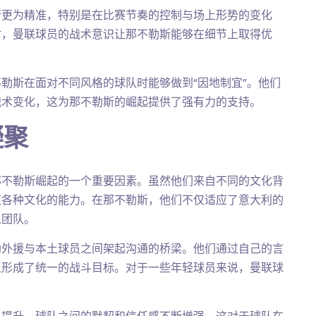
行更为精准，特别是在比赛节奏的控制与场上形势的变化
时，曼联球员的战术意识让那不勒斯能够在细节上取得优
勒斯在面对不同风格的球队时能够做到“因地制宜”。他们
战术变化，这为那不勒斯的崛起提供了强有力的支持。
凝聚
那不勒斯崛起的一个重要因素。虽然他们来自不同的文化背
应各种文化的能力。在那不勒斯，他们不仅适应了意大利的
入团队。
助外援与本土球员之间架起沟通的桥梁。他们通过自己的言
上形成了统一的战斗目标。对于一些年轻球员来说，曼联球
。