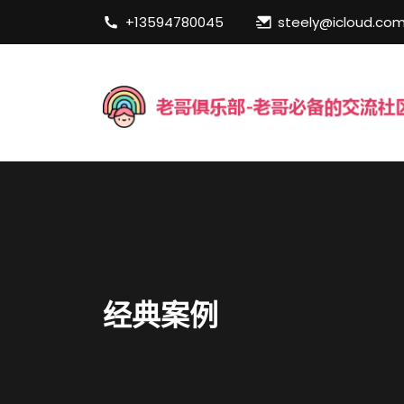
+13594780045
steely@icloud.co
经典案例