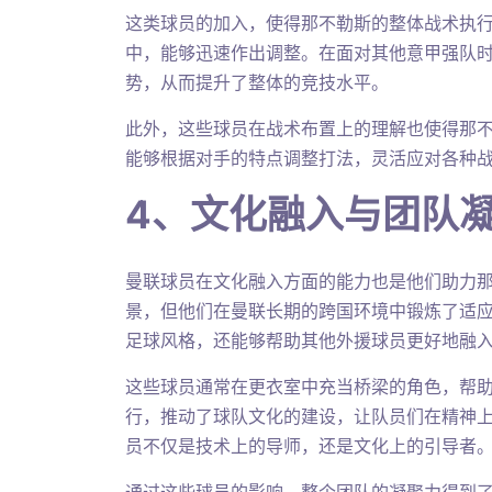
这类球员的加入，使得那不勒斯的整体战术执
中，能够迅速作出调整。在面对其他意甲强队
势，从而提升了整体的竞技水平。
此外，这些球员在战术布置上的理解也使得那不
能够根据对手的特点调整打法，灵活应对各种
4、文化融入与团队
曼联球员在文化融入方面的能力也是他们助力
景，但他们在曼联长期的跨国环境中锻炼了适
足球风格，还能够帮助其他外援球员更好地融
这些球员通常在更衣室中充当桥梁的角色，帮
行，推动了球队文化的建设，让队员们在精神
员不仅是技术上的导师，还是文化上的引导者