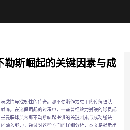
不勒斯崛起的关键因素与成
充满激情与戏剧性的传奇。那不勒斯作为意甲的传统强队，
返巅峰。在这段崛起的过程中，一些曾经效力曼联的球员起
这些曼联球员为那不勒斯崛起提供的关键因素与成功秘诀：
文化融入能力。通过对这些方面的详细分析，本文将揭示出