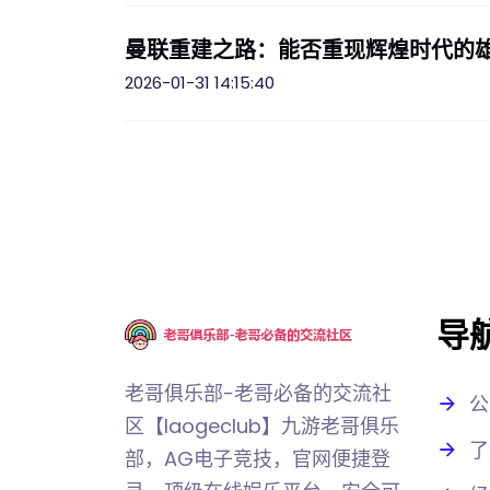
曼联重建之路：能否重现辉煌时代的
2026-01-31 14:15:40
导
老哥俱乐部-老哥必备的交流社
公
区【laogeclub】九游老哥俱乐
了
部，AG电子竞技，官网便捷登