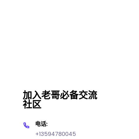
加入老哥必备交流
社区
电话:
+13594780045