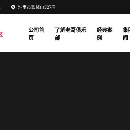
m
淮南市软械山327号
公司首
了解老哥俱乐
经典案
集
页
部
例
闻