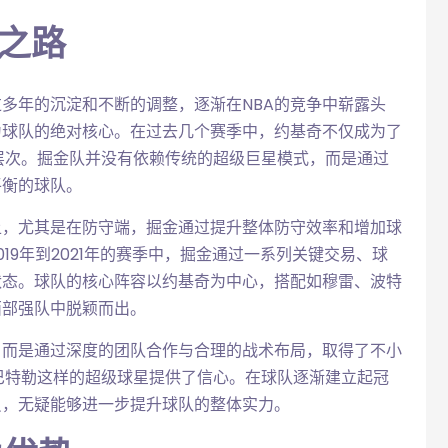
之路
多年的沉淀和不断的调整，逐渐在NBA的竞争中崭露头
为球队的绝对核心。在过去几个赛季中，约基奇不仅成为了
层次。掘金队并没有依赖传统的超级巨星模式，而是通过
平衡的球队。
上，尤其是在防守端，掘金通过提升整体防守效率和增加球
19年到2021年的赛季中，掘金通过一系列关键交易、球
状态。球队的核心阵容以约基奇为中心，搭配如穆雷、波特
西部强队中脱颖而出。
，而是通过深度的团队合作与合理的战术布局，取得了不小
巴特勒这样的超级球星提供了信心。在球队逐渐建立起冠
员，无疑能够进一步提升球队的整体实力。