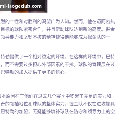
强烈的个性和对胜利的渴望广为人知。然而，他在迈阿密热
同目标的球队紧密合作，并且帮助球队达到新的高度。掘金
的领导能力和坚韧不拔的精神使得他能够成为掘金队的一
巴特勒提供了一个相对稳定的环境。在这样的环境中，巴特
力，而不需要过多担心外部因素的干扰。球队的管理层在过
为巴特勒的加入提供了更多的信心。
根本原因在于他们在过去几个赛季中积累了充足的实力和
基奇的领袖地位和球队的整体实力，掘金队不仅在进攻端具
。巴特勒的加盟，无疑能够填补球队在防守和领导力上的空