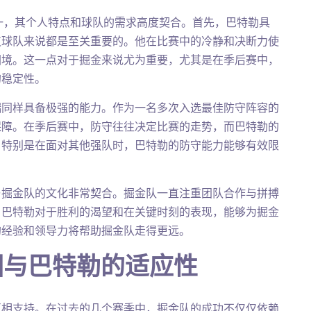
之一，其个人特点和球队的需求高度契合。首先，巴特勒具
支球队来说都是至关重要的。他在比赛中的冷静和决断力使
困境。这一点对于掘金来说尤为重要，尤其是在季后赛中，
的稳定性。
端同样具备极强的能力。作为一名多次入选最佳防守阵容的
保障。在季后赛中，防守往往决定比赛的走势，而巴特勒的
，特别是在面对其他强队时，巴特勒的防守能力能够有效限
与掘金队的文化非常契合。掘金队一直注重团队合作与拼搏
。巴特勒对于胜利的渴望和在关键时刻的表现，能够为掘金
的经验和领导力将帮助掘金队走得更远。
围与巴特勒的适应性
互相支持。在过去的几个赛季中，掘金队的成功不仅仅依赖