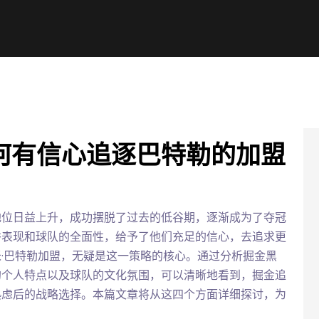
何有信心追逐巴特勒的加盟
地位日益上升，成功摆脱了过去的低谷期，逐渐成为了夺冠
秀表现和球队的全面性，给予了他们充足的信心，去追求更
·巴特勒加盟，无疑是这一策略的核心。通过分析掘金黑
的个人特点以及球队的文化氛围，可以清晰地看到，掘金追
熟虑后的战略选择。本篇文章将从这四个方面详细探讨，为