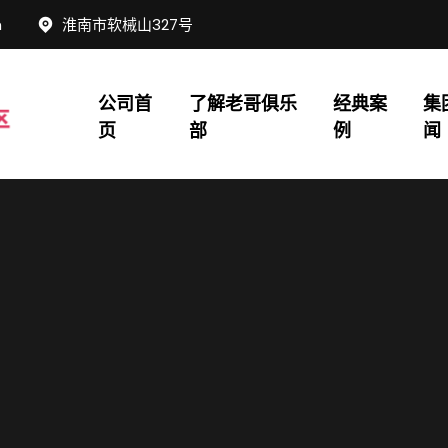
m
淮南市软械山327号
公司首
了解老哥俱乐
经典案
集
页
部
例
闻