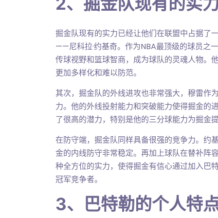
2、掘金队现有的实
掘金队现有的实力已经让他们在联盟中占据了
——尼科拉·约基奇。作为NBA最顶级的球员
传球视野和篮球智商，成为球队的灵魂人物。
更加多样化和难以防范。
其次，掘金队的外线进攻也非常强大，穆雷作
力。他的外线投射能力和突破能力使得掘金的进
了很高的潜力，特别是他的三分球能力为掘金
在防守端，掘金队同样具备很强的竞争力。约
金的内线防守非常稳定。再加上球队在替补阵
种全方位的实力，使得掘金有信心通过加入巴
冠军竞争者。
3、巴特勒的个人特