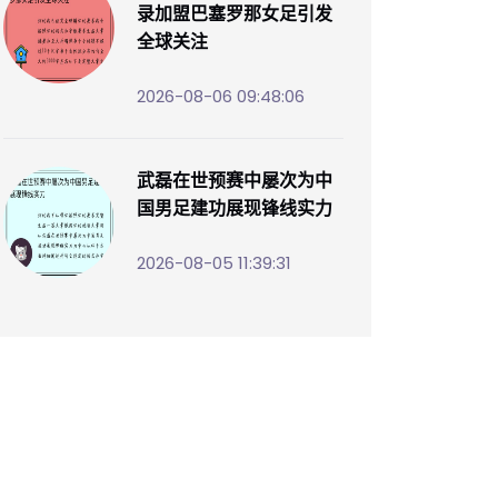
录加盟巴塞罗那女足引发
全球关注
2026-08-06 09:48:06
武磊在世预赛中屡次为中
国男足建功展现锋线实力
2026-08-05 11:39:31