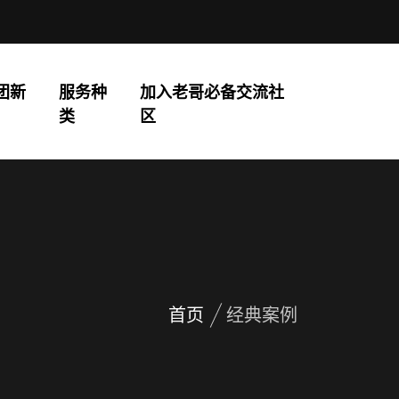
团新
服务种
加入老哥必备交流社
类
区
首页
经典案例