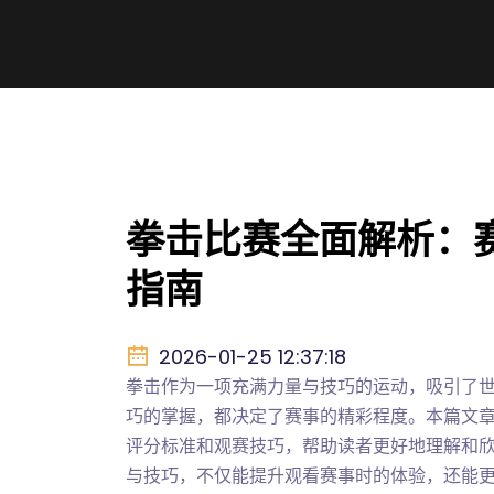
拳击比赛全面解析：
指南
2026-01-25 12:37:18
拳击作为一项充满力量与技巧的运动，吸引了
巧的掌握，都决定了赛事的精彩程度。本篇文
评分标准和观赛技巧，帮助读者更好地理解和
与技巧，不仅能提升观看赛事时的体验，还能