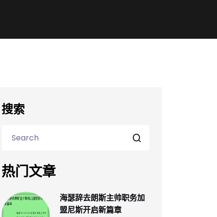
搜索
热门文章
海瑟辞去朗斯主帅职务加
盟尼斯开启新篇章