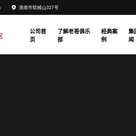
m
淮南市软械山327号
公司首
了解老哥俱乐
经典案
集
页
部
例
闻