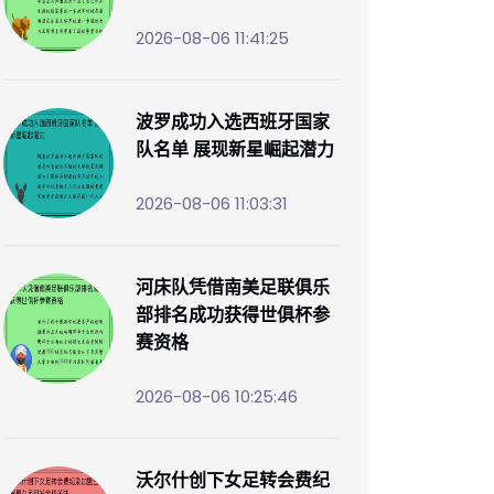
2026-08-06 11:41:25
波罗成功入选西班牙国家
队名单 展现新星崛起潜力
2026-08-06 11:03:31
河床队凭借南美足联俱乐
部排名成功获得世俱杯参
赛资格
2026-08-06 10:25:46
沃尔什创下女足转会费纪