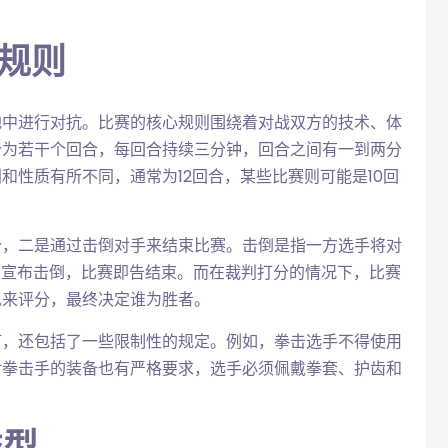
规则
地中进行对抗。比赛的核心规则围绕着对战双方的技术、体
分为若干个回合，每回合持续三分钟，回合之间有一到两分
和性质有所不同，通常为12回合，某些比赛则可能是10回
分，二是通过击倒对手来结束比赛。击倒是指一方选手将对
会宣布击倒，比赛即告结束。而在裁判打分的情况下，比赛
现来评分，最终决定谁为胜者。
打，还包括了一些限制性的规定。例如，拳击选手不得使用
对拳击手的装备也有严格要求，选手必须佩戴拳套、护齿和
类型