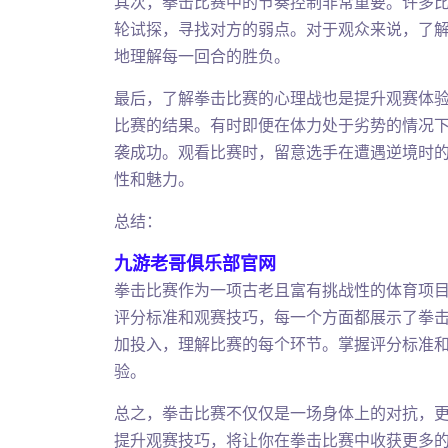
其次，拳击比赛中的节奏控制非常重要。许多
轮试探，寻找对方的弱点。对于观众来说，了
地理解每一回合的胜负。
最后，了解拳击比赛的心理战也是提升观赛体
比赛的结果。有时即便在体力处于劣势的情况
袭成功。观看比赛时，留意选手在遭遇逆境时
性和魅力。
总结：
九游老哥俱乐部官网
拳击比赛作为一项古老且富有挑战性的体育项
评分标准和观赛技巧，每一个方面都展示了拳
加投入，理解比赛的每个环节。掌握评分标准
验。
总之，拳击比赛不仅仅是一场身体上的对抗，
提升观赛技巧，将让你在拳击比赛中收获更多