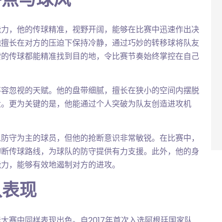
能力，他的传球精准，视野开阔，能够在比赛中迅速作出决
他擅长在对方的压迫下保持冷静，通过巧妙的转移球将队友
索的传球都能精准找到目的地，令比赛节奏始终掌控在自己
不容忽视的天赋。他的盘带细腻，擅长在狭小的空间内摆脱
大。更为关键的是，他能通过个人突破为队友创造进攻机
。
以防守为主的球员，但他的抢断意识非常敏锐。在比赛中，
切断传球路线，为球队的防守提供有力支援。此外，他的身
能力，能够有效地遏制对方的进攻。
队表现
大赛中同样表现出色。自2017年首次入选阿根廷国家队