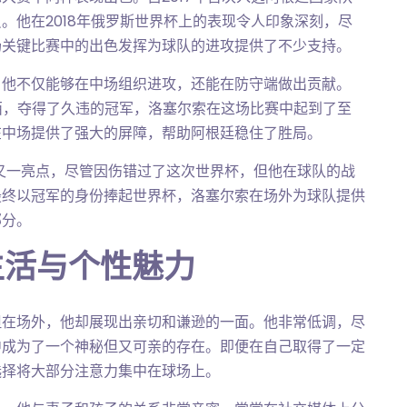
。他在2018年俄罗斯世界杯上的表现令人印象深刻，尽
场关键比赛中的出色发挥为球队的进攻提供了不少支持。
。他不仅能够在中场组织进攻，还能在防守端做出贡献。
巴西，夺得了久违的冠军，洛塞尔索在这场比赛中起到了至
在中场提供了强大的屏障，帮助阿根廷稳住了胜局。
的又一亮点，尽管因伤错过了这次世界杯，但他在球队的战
最终以冠军的身份捧起世界杯，洛塞尔索在场外为球队提供
部分。
生活与个性魅力
但在场外，他却展现出亲切和谦逊的一面。他非常低调，尽
中成为了一个神秘但又可亲的存在。即便在自己取得了一定
选择将大部分注意力集中在球场上。