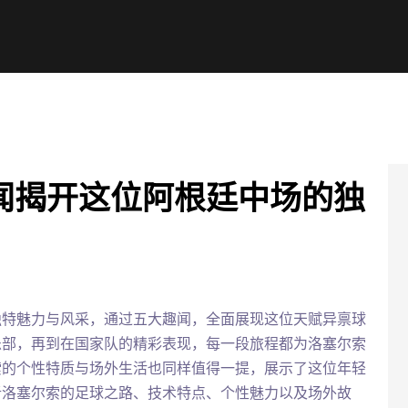
闻揭开这位阿根廷中场的独
独特魅力与风采，通过五大趣闻，全面展现这位天赋异禀球
乐部，再到在国家队的精彩表现，每一段旅程都为洛塞尔索
索的个性特质与场外生活也同样值得一提，展示了这位年轻
析洛塞尔索的足球之路、技术特点、个性魅力以及场外故