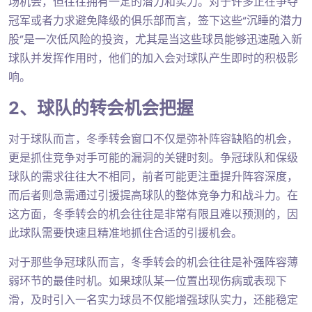
场机会，但往往拥有一定的潜力和实力。对于许多正在争夺
冠军或者力求避免降级的俱乐部而言，签下这些“沉睡的潜力
股”是一次低风险的投资，尤其是当这些球员能够迅速融入新
球队并发挥作用时，他们的加入会对球队产生即时的积极影
响。
2、球队的转会机会把握
对于球队而言，冬季转会窗口不仅是弥补阵容缺陷的机会，
更是抓住竞争对手可能的漏洞的关键时刻。争冠球队和保级
球队的需求往往大不相同，前者可能更注重提升阵容深度，
而后者则急需通过引援提高球队的整体竞争力和战斗力。在
这方面，冬季转会的机会往往是非常有限且难以预测的，因
此球队需要快速且精准地抓住合适的引援机会。
对于那些争冠球队而言，冬季转会的机会往往是补强阵容薄
弱环节的最佳时机。如果球队某一位置出现伤病或表现下
滑，及时引入一名实力球员不仅能增强球队实力，还能稳定