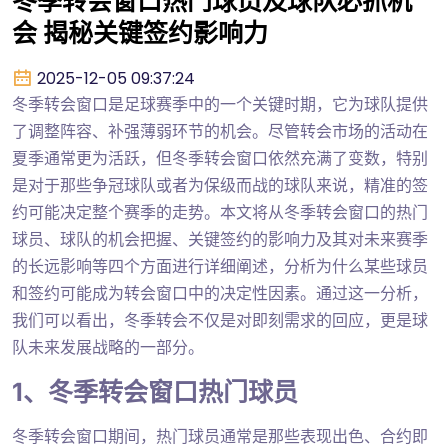
冬季转会窗口热门球员及球队必抓机
会 揭秘关键签约影响力
2025-12-05 09:37:24
冬季转会窗口是足球赛季中的一个关键时期，它为球队提供
了调整阵容、补强薄弱环节的机会。尽管转会市场的活动在
夏季通常更为活跃，但冬季转会窗口依然充满了变数，特别
是对于那些争冠球队或者为保级而战的球队来说，精准的签
约可能决定整个赛季的走势。本文将从冬季转会窗口的热门
球员、球队的机会把握、关键签约的影响力及其对未来赛季
的长远影响等四个方面进行详细阐述，分析为什么某些球员
和签约可能成为转会窗口中的决定性因素。通过这一分析，
我们可以看出，冬季转会不仅是对即刻需求的回应，更是球
队未来发展战略的一部分。
1、冬季转会窗口热门球员
冬季转会窗口期间，热门球员通常是那些表现出色、合约即