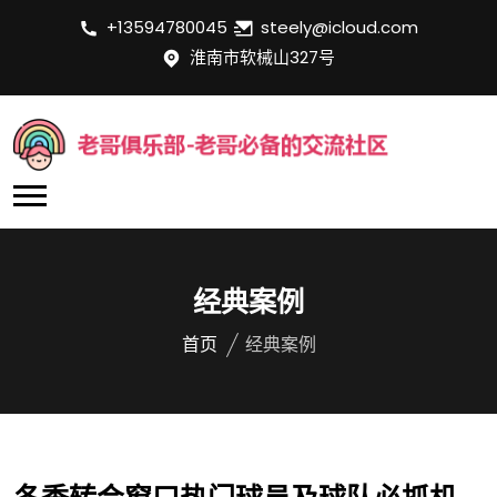
+13594780045
steely@icloud.com
淮南市软械山327号
经典案例
首页
经典案例