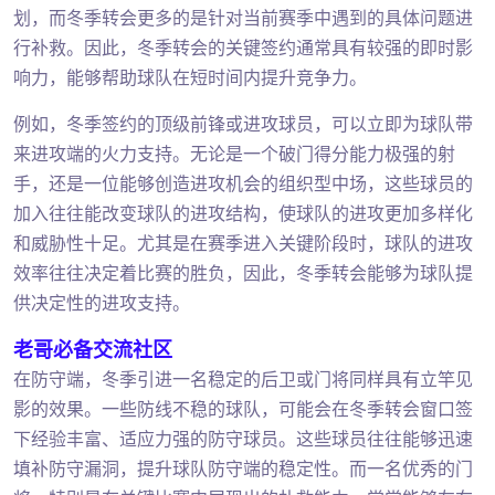
划，而冬季转会更多的是针对当前赛季中遇到的具体问题进
行补救。因此，冬季转会的关键签约通常具有较强的即时影
响力，能够帮助球队在短时间内提升竞争力。
例如，冬季签约的顶级前锋或进攻球员，可以立即为球队带
来进攻端的火力支持。无论是一个破门得分能力极强的射
手，还是一位能够创造进攻机会的组织型中场，这些球员的
加入往往能改变球队的进攻结构，使球队的进攻更加多样化
和威胁性十足。尤其是在赛季进入关键阶段时，球队的进攻
效率往往决定着比赛的胜负，因此，冬季转会能够为球队提
供决定性的进攻支持。
老哥必备交流社区
在防守端，冬季引进一名稳定的后卫或门将同样具有立竿见
影的效果。一些防线不稳的球队，可能会在冬季转会窗口签
下经验丰富、适应力强的防守球员。这些球员往往能够迅速
填补防守漏洞，提升球队防守端的稳定性。而一名优秀的门