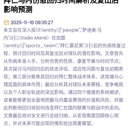
拜仁马内伤愈回归时间解析及复出后
影响预测
2025-11-16 09:35:27
本文旨在深入探讨entity["people","萨迪奥·马
内",0]（Sadio Mané）在加盟
entity["sports_team","拜仁慕尼黑",0]后的伤病恢复过
程、预计回归时间及其复出后对球队的潜在影响。文章首先
从伤病本身入手，分析伤势的性质、康复节奏与时间节点；
其次探讨马内回归后的状态评估、适应性问题与复出初期表
现；第三部分聚焦其回归对拜仁整体战术体系、进攻端与心
理层面的具体作用；最后分析其对球队未来赛程、竞争格局
以及个人职业轨迹的深远影响。通过四个维度的系统阐述，
读者能够更加全面地把握马内重返赛场的价值和风险，并据
此判断他回归将如何改变拜仁在国内联赛与欧战中的走向。
文章最后将对全文进行总结归纳，从宏观角度回顾核心观
点，并对未来可能出现的情形给出简要展望。