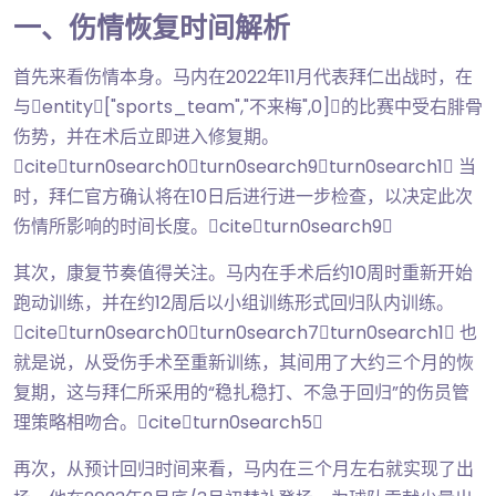
一、伤情恢复时间解析
首先来看伤情本身。马内在2022年11月代表拜仁出战时，在
与entity["sports_team","不来梅",0]的比赛中受右腓骨
伤势，并在术后立即进入修复期。
citeturn0search0turn0search9turn0search1 当
时，拜仁官方确认将在10日后进行进一步检查，以决定此次
伤情所影响的时间长度。citeturn0search9
其次，康复节奏值得关注。马内在手术后约10周时重新开始
跑动训练，并在约12周后以小组训练形式回归队内训练。
citeturn0search0turn0search7turn0search1 也
就是说，从受伤手术至重新训练，其间用了大约三个月的恢
复期，这与拜仁所采用的“稳扎稳打、不急于回归”的伤员管
理策略相吻合。citeturn0search5
再次，从预计回归时间来看，马内在三个月左右就实现了出