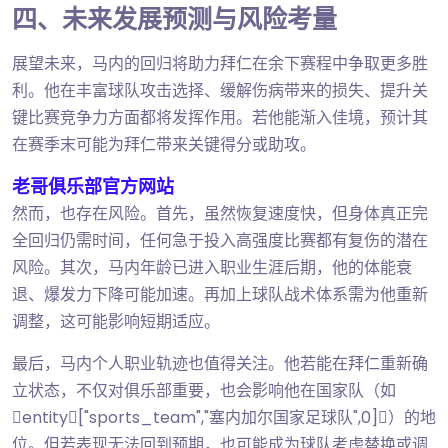
四、未来发展预测与风险考量
展望未来，马内的回归将助力拜仁在余下赛程中争取更多胜
利。他在丰富球队攻击选择、缓解伤病带来的损失、提升关
键比赛竞争力方面都将发挥作用。若他能渐入佳境，预计其
在赛季末可能为拜仁带来关键得分或助攻。
老哥俱乐部官方网站
然而，也存在风险。首先，虽然恢复速度快，但身体真正完
全回归仍需时间，任何急于投入高强度比赛都有复伤的潜在
风险。其次，马内年龄已进入职业生涯后期，他的体能衰
退、爆发力下降可能加速。再加上球队战术体系需为他重新
调整，这可能影响短期适应。
最后，马内个人职业轨迹也值得关注。他若能在拜仁重新确
立状态，不仅对俱乐部重要，也会影响他在国家队（如
entity["sports_team","塞内加尔国家足球队",0]）的地
位。但若表现无法回到预期，也可能成为球队考虑替换或调