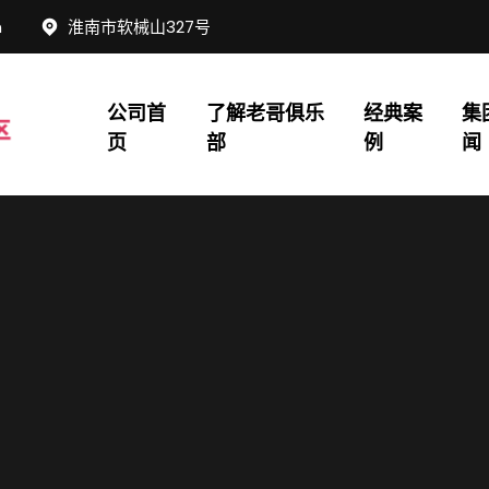
m
淮南市软械山327号
公司首
了解老哥俱乐
经典案
集
页
部
例
闻