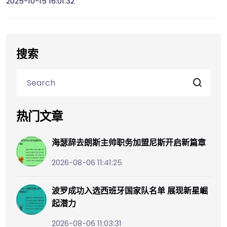
2025-10-15 16:01:32
搜索
热门文章
海瑟辞去朗斯主帅职务加盟尼斯开启新篇章
2026-08-06 11:41:25
波罗成功入选西班牙国家队名单 展现新星崛
起潜力
2026-08-06 11:03:31