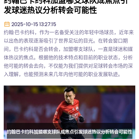
约翰巴卡约科加盟哪支球队成焦点引
发球迷热议分析转会可能性
2025-10-15 13:27:15
约翰·巴卡约科，作为一名备受关注的年轻中场球员，近年来
以出色的表现逐渐吸引了世界足坛的目光。在转会窗口期
间，巴卡约科是否会转会，加盟哪支球队，一直是球迷和媒
体热议的焦点。根据他的技术特点和目前的职业状态，分析
他可能的转会去向，不仅能为我们提供对足球转会市场的深
入理解，也能预测未来几年内他可能的职业发展轨迹。