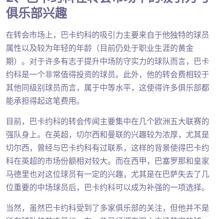
俱乐部兴趣
在转会市场上，巴卡约科的吸引力主要来自于他独特的球员
属性以及较为年轻的年龄（目前仍处于职业生涯的黄金
期）。对于许多有志于提升中场防守实力的球队而言，巴卡
约科是一个非常值得投资的球员。此外，他的转会费相较于
其他同级别球员而言，属于中等水平，这使得许多俱乐部都
能承担得起这笔费用。
目前，巴卡约科的转会传闻主要集中在几个欧洲五大联赛的
强队身上。在英超，切尔西和曼联的兴趣较为浓厚，尤其是
切尔西，曾经与巴卡约科有过联系，这样的背景使得巴卡约
科在英超的市场份额相对较大。而在西甲，巴塞罗那和皇家
马德里也对这位球员有一定的兴趣，尤其是在巴萨失去了几
位重要的中场球员后，巴卡约科可以成为补强的一项选择。
当然，虽然巴卡约科受到了多家俱乐部的关注，但他并不是