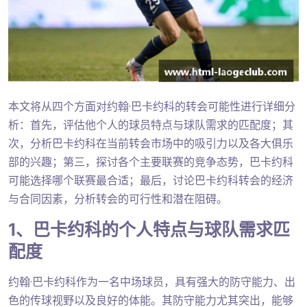
本文将从四个方面对约翰·巴卡约科的转会可能性进行详细分
析：首先，评估他个人的球员特点与球队需求的匹配度；其
次，分析巴卡约科在当前转会市场中的吸引力以及各大俱乐
部的兴趣；第三，探讨各个主要联赛的竞争态势，巴卡约科
可能选择哪个联赛最合适；最后，讨论巴卡约科转会的经济
与合同因素，分析转会的可行性和潜在阻碍。
1、巴卡约科的个人特点与球队需求匹
配度
约翰·巴卡约科作为一名中场球员，具有强大的防守能力、出
色的传球视野以及良好的体能。其防守能力尤其突出，能够