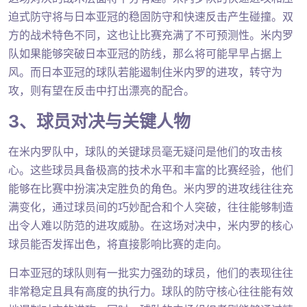
迫式防守将与日本亚冠的稳固防守和快速反击产生碰撞。双
方的战术特色不同，这也让比赛充满了不可预测性。米内罗
队如果能够突破日本亚冠的防线，那么将可能早早占据上
风。而日本亚冠的球队若能遏制住米内罗的进攻，转守为
攻，则有望在反击中打出漂亮的配合。
3、球员对决与关键人物
在米内罗队中，球队的关键球员毫无疑问是他们的攻击核
心。这些球员具备极高的技术水平和丰富的比赛经验，他们
能够在比赛中扮演决定胜负的角色。米内罗的进攻线往往充
满变化，通过球员间的巧妙配合和个人突破，往往能够制造
出令人难以防范的进攻威胁。在这场对决中，米内罗的核心
球员能否发挥出色，将直接影响比赛的走向。
日本亚冠的球队则有一批实力强劲的球员，他们的表现往往
非常稳定且具有高度的执行力。球队的防守核心往往能有效