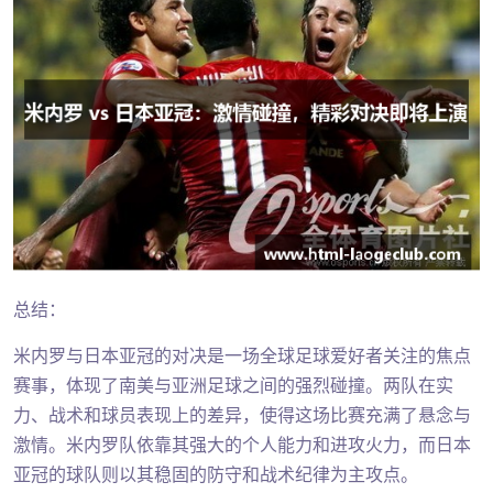
总结：
米内罗与日本亚冠的对决是一场全球足球爱好者关注的焦点
赛事，体现了南美与亚洲足球之间的强烈碰撞。两队在实
力、战术和球员表现上的差异，使得这场比赛充满了悬念与
激情。米内罗队依靠其强大的个人能力和进攻火力，而日本
亚冠的球队则以其稳固的防守和战术纪律为主攻点。