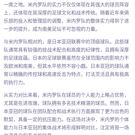
一席之地。米内罗队的实力不仅仅体现在其强大的球员阵容
上，还体现在其深厚的足球文化和战术传统。随着近年来俱
乐部的投入和管理层的调整，米内罗队的整体实力得到了进
一步的提升，成为南美足坛不可忽视的力量。
与米内罗队相对的，是日本亚冠联赛中的顶级球队。这些球
队通常具有较强的技战术配合和高度的纪律性，且拥有深厚
的足球底蕴。日本的足球联赛虽然在全球范围内的影响力不
及欧洲和南美，但其水平依然不容小觑。日本亚冠的球队通
常以精确的传控球和高速反击为特点，打法灵活且具有极高
的执行力。
从实力对比来看，米内罗队在球员的个人能力上略占优势，
尤其是在进攻端，球队拥有多名技术精湛的球员。然而，日
本亚冠的球队在团队配合和战术执行方面展现了更为出色的
默契，具备一定的抗压能力。在这场对决中，米内罗的个体
能力与日本亚冠的集体战术将形成鲜明对比，注定将是一场