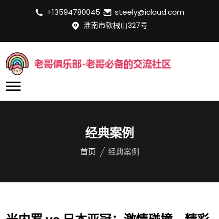
+13594780045
steely@icloud.com
淮南市软械山327号
经典案例
首页
经典案例