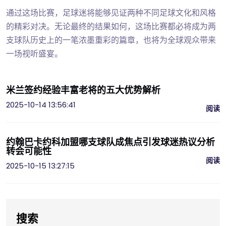
通过这场比赛，足球迷将能够见证两种不同足球文化和风格
的精彩对决。无论最终的结果如何，这场比赛都必将成为两
支球队历史上的一笔浓墨重彩的篇章，也将为全球观众带来
一场视听盛宴。
米兰签约经验丰富老将的五大优势解析
2025-10-14 13:56:41
阅读
约翰巴卡约科加盟哪支球队成焦点引发球迷热议分析
转会可能性
阅读
2025-10-15 13:27:15
搜索