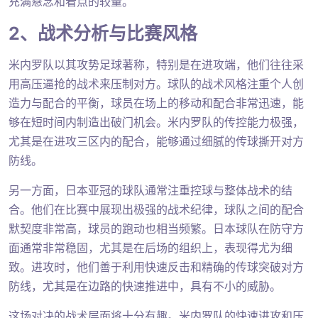
充满悬念和看点的较量。
2、战术分析与比赛风格
米内罗队以其攻势足球著称，特别是在进攻端，他们往往采
用高压逼抢的战术来压制对方。球队的战术风格注重个人创
造力与配合的平衡，球员在场上的移动和配合非常迅速，能
够在短时间内制造出破门机会。米内罗队的传控能力极强，
尤其是在进攻三区内的配合，能够通过细腻的传球撕开对方
防线。
另一方面，日本亚冠的球队通常注重控球与整体战术的结
合。他们在比赛中展现出极强的战术纪律，球队之间的配合
默契度非常高，球员的跑动也相当频繁。日本球队在防守方
面通常非常稳固，尤其是在后场的组织上，表现得尤为细
致。进攻时，他们善于利用快速反击和精确的传球突破对方
防线，尤其是在边路的快速推进中，具有不小的威胁。
这场对决的战术层面将十分有趣。米内罗队的快速进攻和压