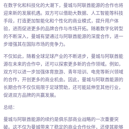
在数字化和科技化的大潮下，曼城与阿联酋能源的合作也将
迎来新的发展机遇。双方可以借助大数据、人工智能等科技
手段，打造更加智能化和个性化的商业模式，提升用户体
验，进而促进更多的品牌合作与市场开拓。随着数字化转型
的不断深入，曼城有望通过与阿联酋能源的深度合作，进一
步增强其在国际市场的竞争力。
不仅如此，随着全球足球产业的不断进步，曼城与阿联酋能
源在未来的合作中，还可以探索更多新的合作领域。例如，
双方可以进一步加强体育旅游、青年培训、电竞等新兴领域
的合作，开创更多的商业机会。因此，曼城与阿联酋能源的
长期合作不仅仅局限于足球赞助，还可能延伸至其他行业，
促进双方品牌的共赢发展。
总结：
曼城与阿联酋能源的续约是俱乐部商业战略的一次重要突
破。这不仅为曼城带来了稳定的商业合作伙伴，还使其能够