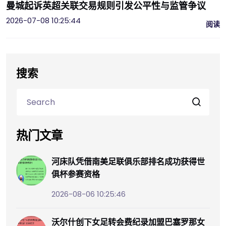
曼城起诉英超关联交易规则引发公平性与监管争议
2026-07-08 10:25:44
阅读
搜索
热门文章
河床队凭借南美足联俱乐部排名成功获得世
俱杯参赛资格
2026-08-06 10:25:46
沃尔什创下女足转会费纪录加盟巴塞罗那女