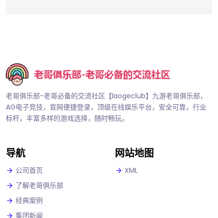
老哥俱乐部-老哥必备的交流社区【laogeclub】九游老哥俱乐部，
AG电子竞技，官网便捷登录，顶级在线娱乐平台，安全可靠，行业
标杆，丰富多样的游戏选择，随时畅玩。
导航
网站地图
公司首页
XML
了解老哥俱乐部
经典案例
集团新闻