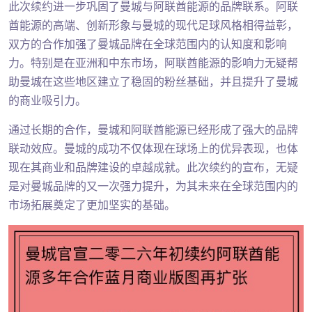
此次续约进一步巩固了曼城与阿联酋能源的品牌联系。阿联
酋能源的高端、创新形象与曼城的现代足球风格相得益彰，
双方的合作加强了曼城品牌在全球范围内的认知度和影响
力。特别是在亚洲和中东市场，阿联酋能源的影响力无疑帮
助曼城在这些地区建立了稳固的粉丝基础，并且提升了曼城
的商业吸引力。
通过长期的合作，曼城和阿联酋能源已经形成了强大的品牌
联动效应。曼城的成功不仅体现在球场上的优异表现，也体
现在其商业和品牌建设的卓越成就。此次续约的宣布，无疑
是对曼城品牌的又一次强力提升，为其未来在全球范围内的
市场拓展奠定了更加坚实的基础。