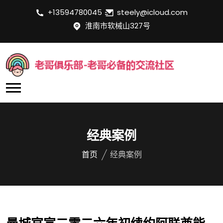
+13594780045
steely@icloud.com
淮南市软械山327号
经典案例
首页
经典案例