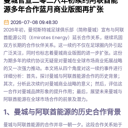
曼城官宣二零二六年初续约阿联酋能
源多年合作蓝月商业版图再扩张
2026-07-08 09:48:30
2026年初，曼彻斯特城足球俱乐部（简称曼城）宣布与阿联
酋能源公司（Emirates Energy）延长合作关系，继续巩固
双方长期的合作伙伴关系。这一续约不仅在足球圈内外引起
广泛关注，同时也标志着曼城商业版图的进一步扩张。这份
为期多年的续约协议无疑是对曼城在全球市场商业拓展战略
的又一次强力推动。本文将从四个角度对这一续约事件进行
详细分析：首先，探讨曼城与阿联酋能源合作的历史背景；
其次，分析此次续约对曼城商业战略的意义；然后，评估这
一合作对曼城品牌形象的提升作用；最后，展望未来曼城与
阿联酋能源在全球市场合作的前景及潜力。
1、曼城与阿联酋能源的历史合作背景
曼城与阿联酋能源的合作并非一朝一夕。这段合作关系始于