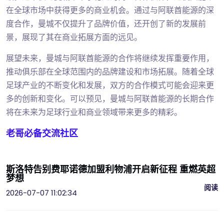
在全球市场中获得更多的商业机会。通过与阿联酋能源的深
度合作，曼城不仅提升了品牌价值，还开创了新的发展前
景，展现了其在商业拓展方面的远见。
展望未来，曼城与阿联酋能源的合作将继续发挥重要作用，
推动俱乐部在全球范围内的品牌建设和市场拓展。随着全球
足球产业的不断变化和发展，双方的合作模式可能会迎来更
多的创新和变化。可以预见，曼城与阿联酋能源的长期合作
将在未来为足球行业和商业领域带来更多的精彩。
老哥必备交流社区
斯洛特告别费耶诺德加盟利物浦开启新征程 重燃英超
梦想
阅读
2026-07-07 11:02:34