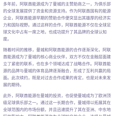
多年前，阿联酋能源成为了曼城的主赞助商之一，为俱乐部
的全球发展提供了资金和资源支持。作为阿联酋国有的能源
企业，阿联酋能源早期的赞助合作便突显出其雄厚的经济实
力和国际视野。通过这样的合作，阿联酋能源不仅在全球足
球文化中占有一席之地，也成功提升了其品牌的全球认知
度。
随着时间的推移，曼城和阿联酋能源的合作逐渐深化，阿联
酋能源成为了曼城的核心商业伙伴，双方不仅在金融层面建
立了紧密的联系，也在多个领域达成了战略合作。阿联酋能
源的品牌与曼城的体育品牌逐渐融合，形成了互利共赢的局
面。此次续约，既是对过去合作成果的肯定，也是对未来发
展的期待。
此外，阿联酋能源在曼城的投资，也促使曼城成为了欧洲顶
级足球俱乐部之一。通过这一长期合作，曼城得以拓展其在
全球范围内的市场份额，并且迅速提升了其在亚洲、中东地