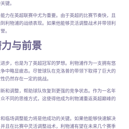
的关键。
一能力在英超联赛中尤为重要。由于英超的比赛节奏快，且
响到利物浦的战绩表现。如果他能够灵活调整战术并带领利
声誉。
潜力与前景
涯进步，也是为了英超冠军的梦想。利物浦作为一支拥有悠
竞争中略显疲态。尽管球队在克洛普的带领下取得了巨大的
定性仍然存在一定的挑战。
创新和调整，帮助球队恢复到更强的竞争状态。作为一名年
与众不同的思维方式，这使得他成为利物浦重返英超巅峰的
力和临场调整能力将是他成功的关键。如果他能够快速解决
，并且在比赛中灵活调整战术，利物浦有望在未来几个赛季