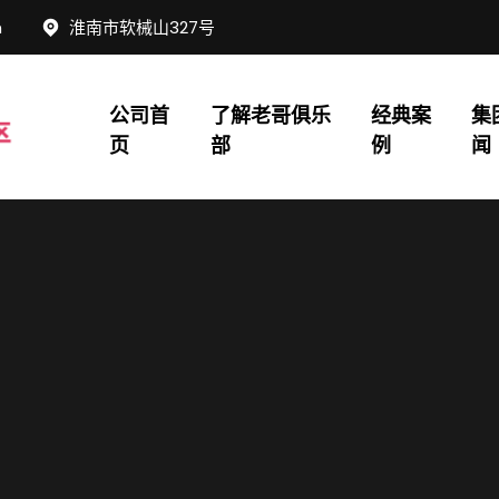
m
淮南市软械山327号
公司首
了解老哥俱乐
经典案
集
页
部
例
闻