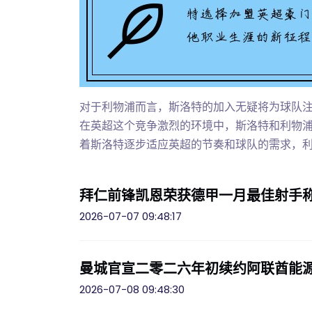
对于利物浦而言，斯洛特的加入无疑将为球队
在英超这个竞争激烈的环境中，斯洛特和利物
着斯洛特逐步适应英超的节奏和球队的需求，
拜仁前锋凯恩荣获德甲一月最佳射手
2026-07-07 09:48:17
曼城官宣二零二六年初续约阿联酋能
2026-07-08 09:48:30