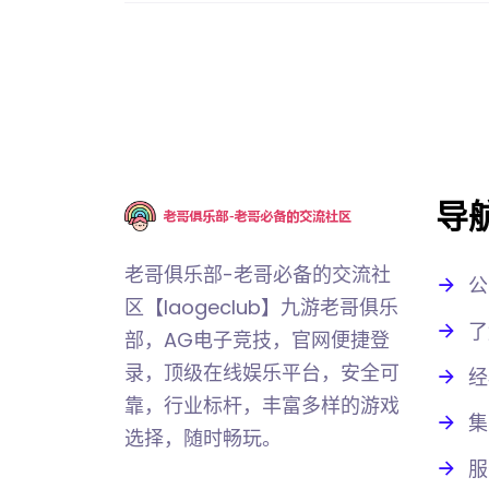
导
老哥俱乐部-老哥必备的交流社
公
区【laogeclub】九游老哥俱乐
了
部，AG电子竞技，官网便捷登
录，顶级在线娱乐平台，安全可
经
靠，行业标杆，丰富多样的游戏
集
选择，随时畅玩。
服