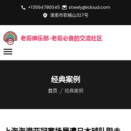
+13594780045
steely@icloud.com
淮南市软械山327号
经典案例
首页
经典案例