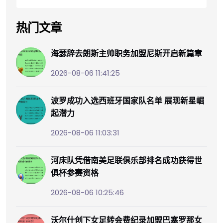
热门文章
海瑟辞去朗斯主帅职务加盟尼斯开启新篇章
2026-08-06 11:41:25
波罗成功入选西班牙国家队名单 展现新星崛
起潜力
2026-08-06 11:03:31
河床队凭借南美足联俱乐部排名成功获得世
俱杯参赛资格
2026-08-06 10:25:46
沃尔什创下女足转会费纪录加盟巴塞罗那女