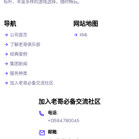
标杆，丰富多样的游戏选择，随时畅玩。
导航
网站地图
公司首页
XML
了解老哥俱乐部
经典案例
集团新闻
服务种类
加入老哥必备交流社区
加入老哥必备交流社区
电话:
+13594780045
邮箱: