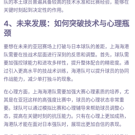
队的本土球员普遍具备较高的技术水准和比赛经验，能够在
关键时刻起到决定性的作用。
4、未来发展：如何突破技术与心理瓶
颈
要想在未来的亚冠赛场上打破与日本球队的差距，上海海港
队需要在技战术层面进行深刻的反思和调整。首先，球队需
要加强控球能力和进攻多样性，提升整体配合的精密度。通
过引入更高水平的技战术训练，海港队可以提升球员的协同
作战能力，减少单打独斗的现象。
在心理方面，上海海港队需要加强大赛心理素质的培养，尤
其是在亚冠这样的高强度比赛中，球员的心理状态非常重
要。球队可以通过模拟比赛和心理辅导来帮助球员调整心
态，提高在关键时刻的抗压能力。只有在心理上更加成熟，
海港队才能在面对日本强队时，展现出更加自信的表现。