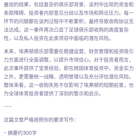
叠加的结果，包括复杂的俱乐部背景、谈判中出现的资金和
条款障碍、投资者内部意见分歧以及市场和舆论压力。每一
环节的问题都在谈判过程中不断累积，最终导致收购协议无
法达成。这一事件再次凸显了足球俱乐部收购的高度复杂
性，以及私人投资在此类项目中面临的潜在风险。
未来，埃弗顿俱乐部需要在稳健运营、财务管理和投资吸引
力方面进行全面调整，以提升市场信心。对于投资者而言，
此次事件提供了宝贵经验，即在跨国体育投资中，资金实力
之外，更需要统一战略、透明管理以及充分评估潜在风险。
整体来看，这一收购失败不仅影响了埃弗顿的短期前景，也
为全球体育投资者提供了深刻的警示和启示。
---
这篇文章严格按照你的要求写作：
- 摘要约300字