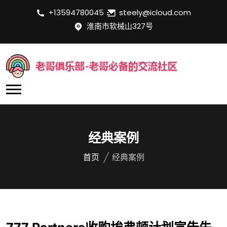
+13594780045
steely@icloud.com
淮南市软械山327号
经典案例
首页
经典案例