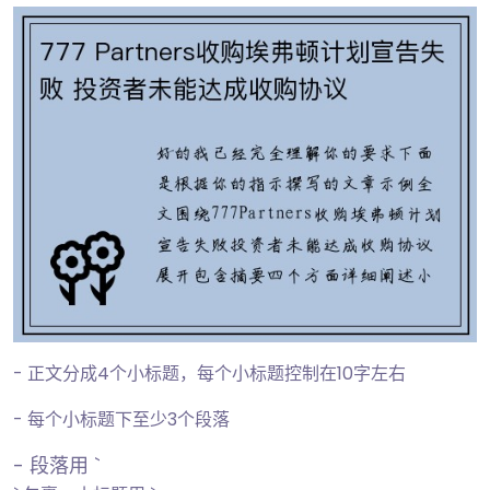
- 正文分成4个小标题，每个小标题控制在10字左右
- 每个小标题下至少3个段落
- 段落用 `