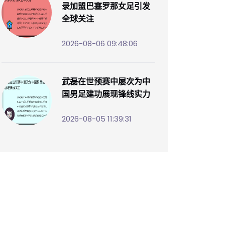
录加盟巴塞罗那女足引发
全球关注
2026-08-06 09:48:06
武磊在世预赛中屡次为中
国男足建功展现锋线实力
2026-08-05 11:39:31