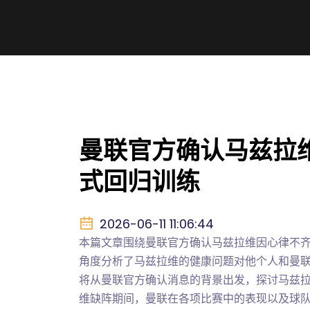
曼联官方确认马兹拉
式回归训练
2026-06-11 11:06:44
本篇文章围绕曼联官方确认马兹拉维因心律不
角度分析了马兹拉维的健康问题对他个人和曼
将从曼联官方确认消息的背景出发，探讨马兹
维缺阵期间，曼联在各项比赛中的表现以及球