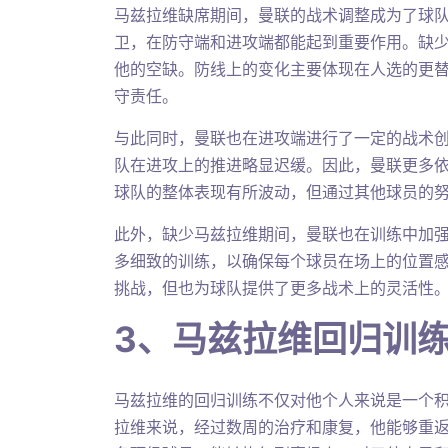
马兹拉维缺席期间，曼联的战术调整成为了球
卫，在防守端和进攻端都能起到重要作用。缺
他的空缺。防线上的变化主要体现在人选的更
守责任。
与此同时，曼联也在进攻端进行了一定的战术
队在进攻上的推进略显迟缓。因此，曼联更多
球队的整体表现有所波动，但通过其他球员的
此外，缺少马兹拉维期间，曼联也在训练中加
多细致的训练，以确保每个球员在场上的位置
挑战，但也为球队提供了更多战术上的灵活性
3、马兹拉维回归训
马兹拉维的回归训练不仅对他个人来说是一个
拉维来说，经过数周的治疗和康复，他能够重