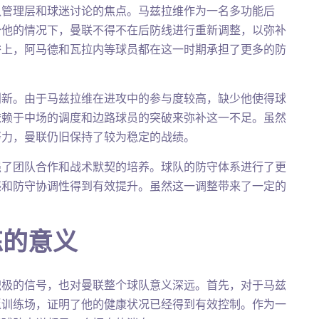
队管理层和球迷讨论的焦点。马兹拉维作为一名多功能后
少他的情况下，曼联不得不在后防线进行重新调整，以弥补
替上，阿马德和瓦拉内等球员都在这一时期承担了更多的防
创新。由于马兹拉维在进攻中的参与度较高，缺少他使得球
依赖于中场的调度和边路球员的突破来弥补这一不足。虽然
努力，曼联仍旧保持了较为稳定的战绩。
强了团队合作和战术默契的培养。球队的防守体系进行了更
感和防守协调性得到有效提升。虽然这一调整带来了一定的
。
练的意义
积极的信号，也对曼联整个球队意义深远。首先，对于马兹
返训练场，证明了他的健康状况已经得到有效控制。作为一