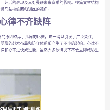
维回归后的表现及其对曼联未来赛季的影响。整篇文章结构
了解马兹拉维回归训练的视角。
维心律不齐缺阵
不齐的原因缺席了几周的比赛，这一消息引发了广泛关注。
于曼联的战术布局和防守体系都产生了不小的影响。心律不
规律和心率过快或过慢，虽然大多数情况下不会立即威胁生