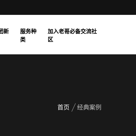
团新
服务种
加入老哥必备交流社
类
区
首页
经典案例