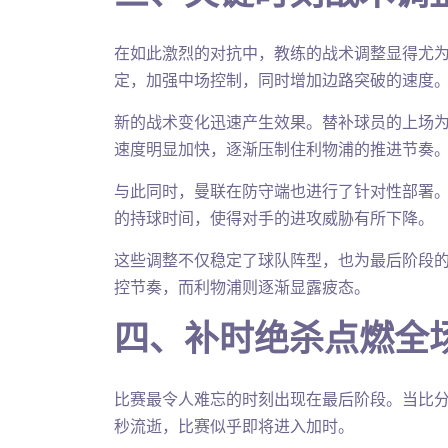
在如此激烈的对抗中，教练的战术调整显得尤
定，加强中场控制，同时增加边路突破的速度
新的战术变化迅速产生效果。替补球员的上场
速度明显加快，逐渐压制住利物浦的推进节奏
与此同时，曼联在防守端也进行了针对性部署
的持球时间，使得对手的进攻威胁有所下降。
这些调整不仅稳定了球队阵型，也为最后阶段
控节奏，而利物浦则逐渐显露疲态。
四、补时绝杀点燃全
比赛最令人难忘的时刻出现在最后阶段。当比分
秒流逝，比赛似乎即将进入加时。