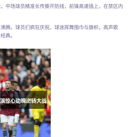
会。中场球员精准长传撕开防线，前锋高速插上，在禁区内
般沸腾。球员们疯狂庆祝，球迷挥舞围巾与旗帜，高声歌
为经典。