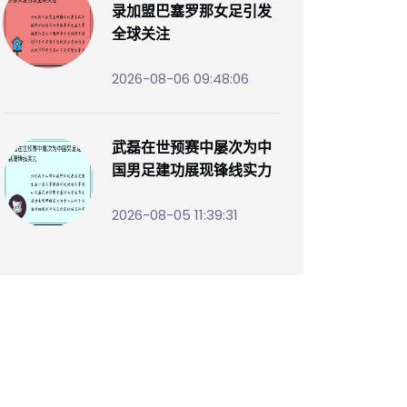
录加盟巴塞罗那女足引发
全球关注
2026-08-06 09:48:06
武磊在世预赛中屡次为中
国男足建功展现锋线实力
2026-08-05 11:39:31