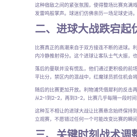
这种宿敌之间的紧张氛围，使得整场比赛充满
发雷鸣般掌声。球迷们仿佛亲历一场足球史诗
二、进球大战跌宕起
比赛真正的高潮来自于双方接连不断的进球。
内冷静推射得分。这个进球让客队士气大振，
落后的曼联并没有慌乱，他们通过更积极的前
平比分，禁区内的混战中，红魔球员抓住机会
随后的比赛更加开放。利物浦凭借犀利的反击
从2-1到2-2，再到3-2，比赛几乎每隔一段
这种互不相让的进球大战让比赛悬念始终保持
立观赛，不愿错过任何一个可能改变比赛的瞬
三、关键时刻战术调