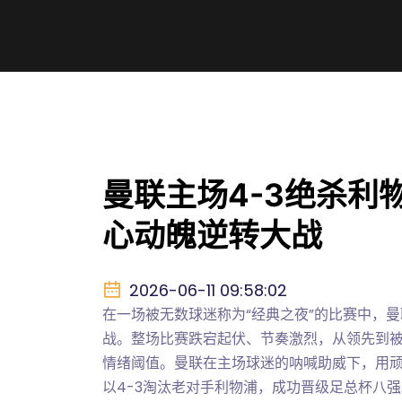
曼联主场4-3绝杀利
心动魄逆转大战
2026-06-11 09:58:02
在一场被无数球迷称为“经典之夜”的比赛中，
战。整场比赛跌宕起伏、节奏激烈，从领先到
情绪阈值。曼联在主场球迷的呐喊助威下，用
以4-3淘汰老对手利物浦，成功晋级足总杯八