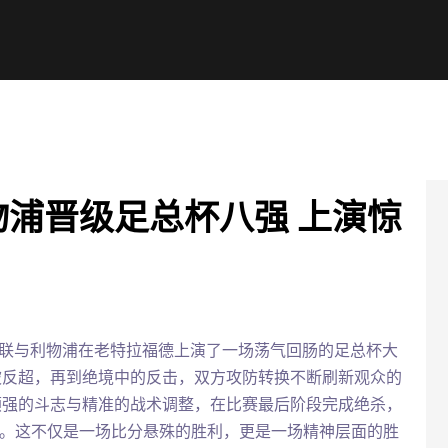
物浦晋级足总杯八强 上演惊
曼联与利物浦在老特拉福德上演了一场荡气回肠的足总杯大
被反超，再到绝境中的反击，双方攻防转换不断刷新观众的
顽强的斗志与精准的战术调整，在比赛最后阶段完成绝杀，
强。这不仅是一场比分悬殊的胜利，更是一场精神层面的胜