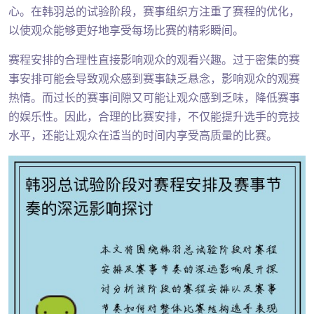
心。在韩羽总的试验阶段，赛事组织方注重了赛程的优化，
以使观众能够更好地享受每场比赛的精彩瞬间。
赛程安排的合理性直接影响观众的观看兴趣。过于密集的赛
事安排可能会导致观众感到赛事缺乏悬念，影响观众的观赛
热情。而过长的赛事间隙又可能让观众感到乏味，降低赛事
的娱乐性。因此，合理的比赛安排，不仅能提升选手的竞技
水平，还能让观众在适当的时间内享受高质量的比赛。