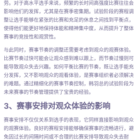
劳。对于高水平选手来说，频繁的长时间高强度比赛往往会
影响他们的发挥，尤其是在赛季密集期。试验阶段的赛程调
整让选手能够在紧张的比赛和充足的休息之间找到平衡点，
使得他们能更好地保持体能和精神集中度，从而提升了整体
赛事的竞技性和观赏性。
与此同时，赛事节奏的调整还需要考虑到观众的观赛体验。
比赛节奏过快可能会让观众感到难以跟上，而节奏过慢则可
能导致观众失去兴趣。如何平衡比赛的节奏，既让选手能充
分发挥，又不影响观众的观看体验，是赛事组织者必须解决
的难题。通过精细化的赛事节奏控制，韩羽总的试验阶段为
未来赛事的节奏管理提供了宝贵的经验。
3、赛事安排对观众体验的影响
赛事安排不仅仅关系到选手的表现，它同样直接影响到观众
的观赛体验。良好的赛程安排能够确保赛事的流畅进行，避
免因过长的间隔时间或不合理的比赛安排导致观众失去耐