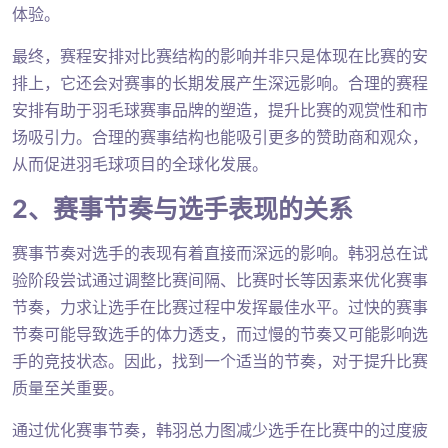
体验。
最终，赛程安排对比赛结构的影响并非只是体现在比赛的安
排上，它还会对赛事的长期发展产生深远影响。合理的赛程
安排有助于羽毛球赛事品牌的塑造，提升比赛的观赏性和市
场吸引力。合理的赛事结构也能吸引更多的赞助商和观众，
从而促进羽毛球项目的全球化发展。
2、赛事节奏与选手表现的关系
赛事节奏对选手的表现有着直接而深远的影响。韩羽总在试
验阶段尝试通过调整比赛间隔、比赛时长等因素来优化赛事
节奏，力求让选手在比赛过程中发挥最佳水平。过快的赛事
节奏可能导致选手的体力透支，而过慢的节奏又可能影响选
手的竞技状态。因此，找到一个适当的节奏，对于提升比赛
质量至关重要。
通过优化赛事节奏，韩羽总力图减少选手在比赛中的过度疲