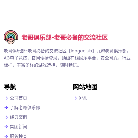
老哥俱乐部-老哥必备的交流社区【laogeclub】九游老哥俱乐部，
AG电子竞技，官网便捷登录，顶级在线娱乐平台，安全可靠，行业
标杆，丰富多样的游戏选择，随时畅玩。
导航
网站地图
公司首页
XML
了解老哥俱乐部
经典案例
集团新闻
服务种类