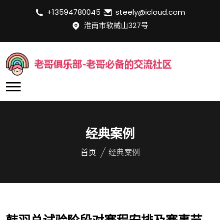
+13594780045
steely@icloud.com
淮南市软械山327号
经典案例
首页
经典案例