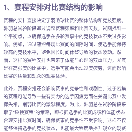
1、赛程安排对比赛结构的影响
赛程的安排直接决定了羽毛球比赛的整体结构和竞技强度。
韩羽总试验阶段通过调整赛程频率和比赛天数，试图找到一
个平衡点，以确保选手在多轮赛事中的竞技状态不受过多影
响。例如，通过缩短每场比赛间的间隙时间，使选手能保持
较高的竞技水平，避免因长时间休整导致的状态波动。然
而，这样的赛程安排也带来了体能与心理的双重压力，尤其
是在高强度的比赛中，选手可能会出现过度疲劳，进而影响
比赛的质量和观众的观赛体验。
此外，赛程安排还会影响赛事的竞争性和戏剧性。过于密集
的赛程可能导致一些有实力的选手因疲劳而在关键比赛中发
挥失常，削弱比赛的激烈程度。为此，韩羽总在试验阶段采
取了“轮换赛程”的策略，即根据选手的比赛成绩和体能状态
合理安排比赛时间，确保赛事的竞争性不受影响。这样不仅
能够保持选手的竞技状态，也能最大程度地提升观众的观赛