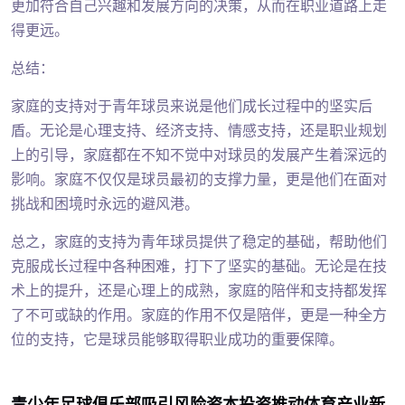
更加符合自己兴趣和发展方向的决策，从而在职业道路上走
得更远。
总结：
家庭的支持对于青年球员来说是他们成长过程中的坚实后
盾。无论是心理支持、经济支持、情感支持，还是职业规划
上的引导，家庭都在不知不觉中对球员的发展产生着深远的
影响。家庭不仅仅是球员最初的支撑力量，更是他们在面对
挑战和困境时永远的避风港。
总之，家庭的支持为青年球员提供了稳定的基础，帮助他们
克服成长过程中各种困难，打下了坚实的基础。无论是在技
术上的提升，还是心理上的成熟，家庭的陪伴和支持都发挥
了不可或缺的作用。家庭的作用不仅是陪伴，更是一种全方
位的支持，它是球员能够取得职业成功的重要保障。
青少年足球俱乐部吸引风险资本投资推动体育产业新