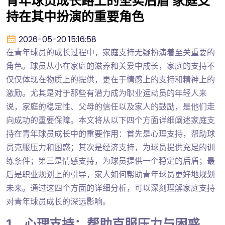
青年球员成长路上的坚实后盾 家庭支
持在其中扮演的重要角色
2026-05-20 15:16:58
在青年球员的成长过程中，家庭支持无疑扮演着至关重要的
角色。球员从小在家庭的滋养和关爱中成长，家庭的支持不
仅仅体现在物质上的提供，更在于情感上的支持和精神上的
激励。尤其是对于那些有潜力成为职业运动员的年轻人来
说，家庭的稳定性、父母的信任以及家人的鼓励，是他们走
向成功的重要保障。本文将从以下四个方面详细阐述家庭支
持在青年球员成长中的重要作用：首先是心理支持，帮助球
员克服压力和困惑；其次是经济支持，为球员提供充足的训
练条件；第三是情感支持，为球员提供一个稳定的后盾；最
后是职业规划上的引导，家人如何帮助青年球员更好地规划
未来。通过这四个方面的详细分析，可以深刻理解家庭支持
对青年球员成长的深远影响。
1、心理支持：帮助克服压力与困惑