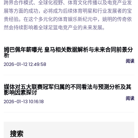
跨界合作模式、全球化视野、体育文化传播以及电竞产业发
展等方面的成功，必将成为后续体育明星和行业发展者的宝
贵经验。在这个多元化的体育娱乐新纪元中，姚明的传奇依
然会持续影响着全球足篮电竞产业的未来发展。
姆巴佩年薪曝光 皇马相关数据解析与未来合同前景分
析
阅读
2026-01-12 12:49:58
媒体对五大联赛冠军归属的不同看法与预测分析及其
影响因素探讨
阅读
2026-01-13 10:16:18
搜索