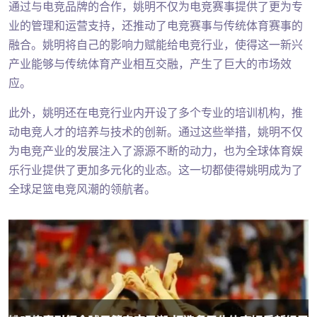
通过与电竞品牌的合作，姚明不仅为电竞赛事提供了更为专
业的管理和运营支持，还推动了电竞赛事与传统体育赛事的
融合。姚明将自己的影响力赋能给电竞行业，使得这一新兴
产业能够与传统体育产业相互交融，产生了巨大的市场效
应。
此外，姚明还在电竞行业内开设了多个专业的培训机构，推
动电竞人才的培养与技术的创新。通过这些举措，姚明不仅
为电竞产业的发展注入了源源不断的动力，也为全球体育娱
乐行业提供了更加多元化的业态。这一切都使得姚明成为了
全球足篮电竞风潮的领航者。