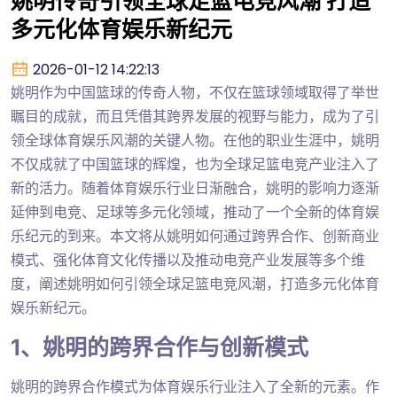
姚明传奇引领全球足篮电竞风潮 打造
多元化体育娱乐新纪元
2026-01-12 14:22:13
姚明作为中国篮球的传奇人物，不仅在篮球领域取得了举世
瞩目的成就，而且凭借其跨界发展的视野与能力，成为了引
领全球体育娱乐风潮的关键人物。在他的职业生涯中，姚明
不仅成就了中国篮球的辉煌，也为全球足篮电竞产业注入了
新的活力。随着体育娱乐行业日渐融合，姚明的影响力逐渐
延伸到电竞、足球等多元化领域，推动了一个全新的体育娱
乐纪元的到来。本文将从姚明如何通过跨界合作、创新商业
模式、强化体育文化传播以及推动电竞产业发展等多个维
度，阐述姚明如何引领全球足篮电竞风潮，打造多元化体育
娱乐新纪元。
1、姚明的跨界合作与创新模式
姚明的跨界合作模式为体育娱乐行业注入了全新的元素。作