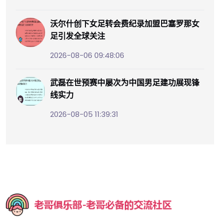
沃尔什创下女足转会费纪录加盟巴塞罗那女
足引发全球关注
2026-08-06 09:48:06
武磊在世预赛中屡次为中国男足建功展现锋
线实力
2026-08-05 11:39:31