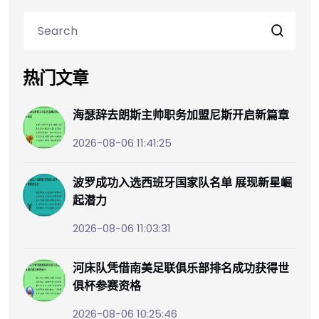
热门文章
海瑟辞去朗斯主帅职务加盟尼斯开启新篇章
2026-08-06 11:41:25
波罗成功入选西班牙国家队名单 展现新星崛
起潜力
2026-08-06 11:03:31
河床队凭借南美足联俱乐部排名成功获得世
俱杯参赛资格
2026-08-06 10:25:46