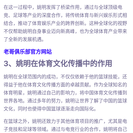
在这一过程中，姚明发挥了桥梁作用，通过与全球顶级电
竞、足球等产业的深度合作，将传统体育与新兴娱乐形式相
结合，推动了体育娱乐产业的跨界创新。这种全球化的视野
不仅帮助姚明自身事业迈向新高峰，也为全球体育产业带来
了全新的发展机遇。
老哥俱乐部官方网站
3、姚明在体育文化传播中的作用
姚明在全球范围内的成功，不仅仅依赖于他的篮球技能，还
得益于他在体育文化传播方面的卓越贡献。作为全球知名的
体育明星，姚明通过自己的影响力，将中国体育文化传播到
世界各地。通过多年的努力，姚明让世界了解了中国的篮球
文化，同时也使得中国篮球逐渐走向国际化。
在篮球之外，姚明还致力于其他体育项目的推广，尤其是电
子竞技和足球等领域。通过与电竞行业的合作，姚明将自己