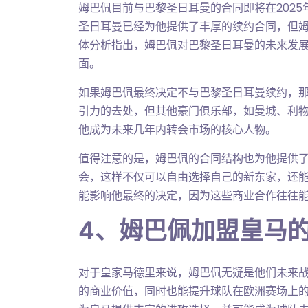
姆巴佩目前与巴黎圣日耳曼的合同即将在202
圣日耳曼已经为他提供了丰厚的续约合同，但
体分析指出，姆巴佩对巴黎圣日耳曼的未来发
面。
如果姆巴佩最终决定不与巴黎圣日耳曼续约，
引力的去处，但其他豪门俱乐部，如曼城、利
他成为未来几年内转会市场的核心人物。
值得注意的是，姆巴佩的合同结构也为他提供
会，这样不仅可以自由选择自己的新东家，还
能影响他最终的决定，因为这些商业合作往往
4、姆巴佩加盟皇马
对于皇家马德里来说，姆巴佩无疑是他们未来
的商业价值，同时也能提升球队在欧洲赛场上