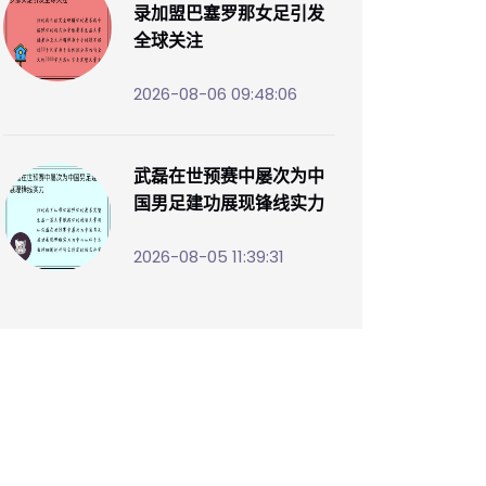
录加盟巴塞罗那女足引发
全球关注
2026-08-06 09:48:06
武磊在世预赛中屡次为中
国男足建功展现锋线实力
2026-08-05 11:39:31