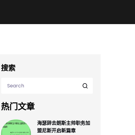
搜索
热门文章
海瑟辞去朗斯主帅职务加
盟尼斯开启新篇章