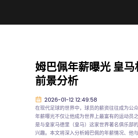
姆巴佩年薪曝光 皇
前景分析
2026-01-12 12:49:58
在现代足球的世界中，球员的薪资往往成为公
年薪曝光不仅让他成为世界上最富有的运动员
是与皇家马德里（皇马）这家世界著名俱乐部
兴趣。本文将深入分析姆巴佩的年薪情况、他