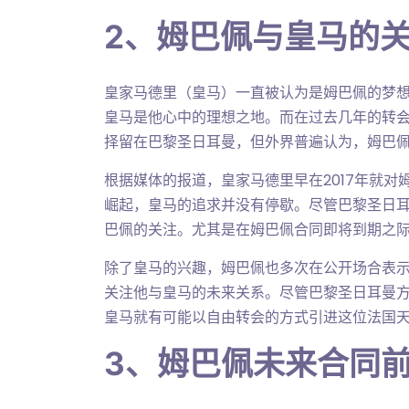
2、姆巴佩与皇马的
皇家马德里（皇马）一直被认为是姆巴佩的梦
皇马是他心中的理想之地。而在过去几年的转
择留在巴黎圣日耳曼，但外界普遍认为，姆巴
根据媒体的报道，皇家马德里早在2017年就
崛起，皇马的追求并没有停歇。尽管巴黎圣日
巴佩的关注。尤其是在姆巴佩合同即将到期之
除了皇马的兴趣，姆巴佩也多次在公开场合表
关注他与皇马的未来关系。尽管巴黎圣日耳曼
皇马就有可能以自由转会的方式引进这位法国
3、姆巴佩未来合同