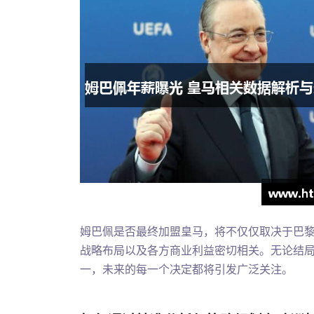
姆巴佩是否最终加盟皇马，将不仅仅取决于巴
战略布局以及各方商业利益密切相关。无论结
一，未来的每一个决定都将引发广泛关注。