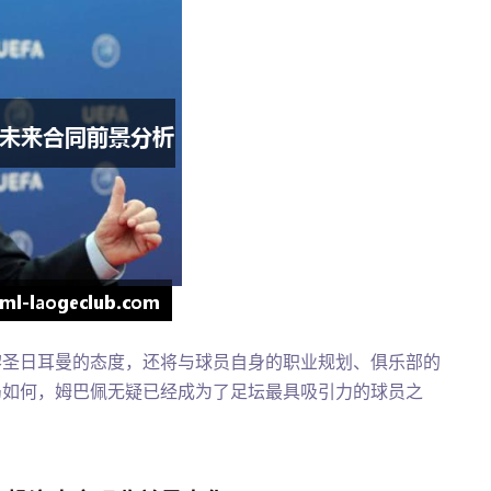
黎圣日耳曼的态度，还将与球员自身的职业规划、俱乐部的
局如何，姆巴佩无疑已经成为了足坛最具吸引力的球员之