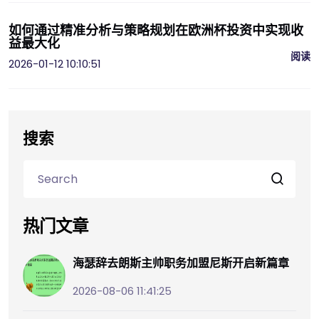
如何通过精准分析与策略规划在欧洲杯投资中实现收
益最大化
阅读
2026-01-12 10:10:51
搜索
热门文章
海瑟辞去朗斯主帅职务加盟尼斯开启新篇章
2026-08-06 11:41:25