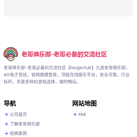
老哥俱乐部-老哥必备的交流社区【laogeclub】九游老哥俱乐部，
AG电子竞技，官网便捷登录，顶级在线娱乐平台，安全可靠，行业
标杆，丰富多样的游戏选择，随时畅玩。
导航
网站地图
公司首页
XML
了解老哥俱乐部
经典案例