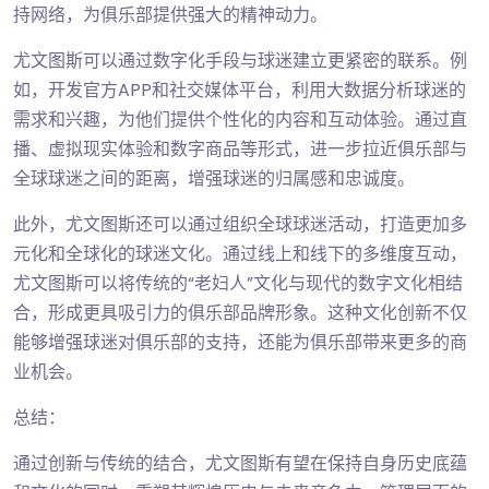
持网络，为俱乐部提供强大的精神动力。
尤文图斯可以通过数字化手段与球迷建立更紧密的联系。例
如，开发官方APP和社交媒体平台，利用大数据分析球迷的
需求和兴趣，为他们提供个性化的内容和互动体验。通过直
播、虚拟现实体验和数字商品等形式，进一步拉近俱乐部与
全球球迷之间的距离，增强球迷的归属感和忠诚度。
此外，尤文图斯还可以通过组织全球球迷活动，打造更加多
元化和全球化的球迷文化。通过线上和线下的多维度互动，
尤文图斯可以将传统的“老妇人”文化与现代的数字文化相结
合，形成更具吸引力的俱乐部品牌形象。这种文化创新不仅
能够增强球迷对俱乐部的支持，还能为俱乐部带来更多的商
业机会。
总结：
通过创新与传统的结合，尤文图斯有望在保持自身历史底蕴