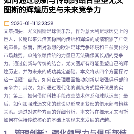
如何通过创新与传统的结合重塑尤文
图斯的辉煌历史与未来竞争力
2026-01-11 13:23:38
文章摘要：尤文图斯足球俱乐部，作为意大利足球历史上的
巨人，长期以来凭借其稳固的传统和辉煌的成绩积累了广泛
的声誉。然而，面对激烈的欧洲足球竞争环境和日益变化的
市场趋势，单纯依赖传统的力量已无法确保其长期的竞争
力。通过创新与传统的结合，尤文图斯有可能重塑自己的辉
煌历史，并为未来的成功奠定基础。本文将从四个方面探讨
这一话题：首先，如何在管理层面推动创新以增强俱乐部的
竞争力；其次，如何通过现代化的训练方式提升球员的实
力；第三，如何借助科技手段改善战术体系和球队运营；最
后，如何加强球迷文化的建设以形成更紧密的俱乐部与粉丝
关系。通过对这些方面的详细分析，本文旨在揭示尤文图斯
如何在保持传统核心的基础上实现未来发展的跨越。
1、管理创新：强化领导力与俱乐部结