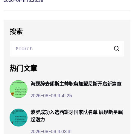
2026-01-11 13:23:38
搜索
热门文章
海瑟辞去朗斯主帅职务加盟尼斯开启新篇章
2026-08-06 11:41:25
波罗成功入选西班牙国家队名单 展现新星崛
起潜力
2026-08-06 11:03:31