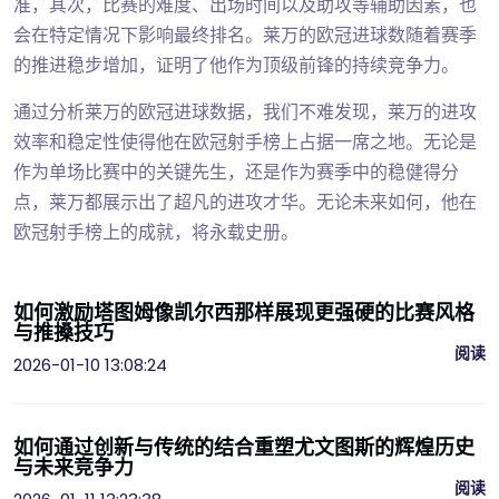
准，其次，比赛的难度、出场时间以及助攻等辅助因素，也
会在特定情况下影响最终排名。莱万的欧冠进球数随着赛季
的推进稳步增加，证明了他作为顶级前锋的持续竞争力。
通过分析莱万的欧冠进球数据，我们不难发现，莱万的进攻
效率和稳定性使得他在欧冠射手榜上占据一席之地。无论是
作为单场比赛中的关键先生，还是作为赛季中的稳健得分
点，莱万都展示出了超凡的进攻才华。无论未来如何，他在
欧冠射手榜上的成就，将永载史册。
如何激励塔图姆像凯尔西那样展现更强硬的比赛风格
与推搡技巧
阅读
2026-01-10 13:08:24
如何通过创新与传统的结合重塑尤文图斯的辉煌历史
与未来竞争力
阅读