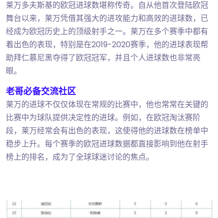
莱万多夫斯基的欧冠进球数堪称传奇。自从他首次登陆欧冠
舞台以来，莱万凭借其强大的进攻能力和高效的进球数，已
经成为欧冠历史上的顶级射手之一。莱万在多个赛季中都有
着出色的表现，特别是在2019-2020赛季，他的进球表现帮
助拜仁慕尼黑夺得了欧冠冠军，并且个人进球数也非常亮
眼。
老哥必备交流社区
莱万的进球不仅仅体现在常规的比赛中，他也常常在关键的
比赛中为球队提供决定性的进球。例如，在欧冠淘汰赛阶
段，莱万经常会有出色的表现，这使得他的进球数在榜单中
稳步上升。每个赛季的欧冠进球数据都直接影响到他在射手
榜上的排名，成为了全球球迷讨论的焦点。