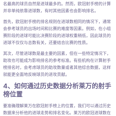
名最高的球员自然是进球最多的。然而，欧冠射手榜的计算
并非单纯依靠进球数，有时其他因素也会影响排名。
首先，欧冠射手榜的排名规则在进球数相同的情况下，通常
会参考球员的出场时间和比赛的难度等因素。例如，在小组
赛阶段的进球可能比决赛阶段的进球权重稍低，因此球员的
进球不仅仅与总数有关，还要结合比赛的性质。
其次，尽管进球数是最主要的因素，但在一些特定情况下，
助攻也可能成为影响排名的参考标准。有些机构在计算射手
榜排名时，会考虑球员的助攻数量或者其他综合数据，这样
就能更全面地反映球员的进攻贡献。
4、如何通过历史数据分析莱万的射手
榜位置
要准确理解莱万在欧冠射手榜上的位置，我们可以通过历史
数据来分析他的进球走势和排名变化。莱万的欧冠进球数在