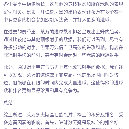
各个赛季中稳步增长，这与他的竞技状态和所在球队的表现
密切相关。比如，拜仁慕尼黑的出色表现让莱万在多个赛季
中有更多的机会参加欧冠淘汰赛，并打入更多的进球。
在过去的赛季里，莱万的进球数和排名呈现出上升的趋势。
通过比较他与其他顶级射手的数据，我们可以看到，尽管有
许多强劲的对手，但莱万凭借自己高效的进攻风格，稳居在
欧冠射手榜的前列，甚至有时会超越一些老牌的欧冠射手。
此外，通过对比莱万与历史上其他欧冠射手的数据，我们还
可以发现，莱万的进球效率非常高。他的出场时间相对较
短，但能够在有限的时间内完成大量进球，这使得他的进球
数和排名更加显得珍贵和具有竞争力。
总结：
综上所述，莱万多夫斯基在欧冠射手榜上的积分及排名，受
多方面因素的影响。首先，进球数无疑是最核心的排名标