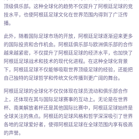
顶级俱乐部。这种全球化的趋势不仅提升了阿根廷足球的竞
技水平，也使阿根廷足球文化在世界范围内得到了广泛传
播。
此外，随着国际足球市场的开放，阿根廷足球逐渐迎来更多
的国际投资和合作机会。阿根廷俱乐部与欧洲俱乐部的合作
越来越紧密，不仅提升了阿根廷足球的经济水平，也加快了
阿根廷足球战术和技术的现代化进程。在这种全球化背景
下，阿根廷足球不仅能够吸取世界顶级足球的经验，还能把
自己独特的足球哲学和传统文化传播到更广阔的舞台。
阿根廷足球的全球化不仅仅体现在球员流动和俱乐部合作
上，还体现在其与国际足球赛事的互动上。无论是在世界
杯、南美解放者杯还是其他国际比赛中，阿根廷足球始终是
全球关注的焦点。阿根廷的足球风格和哲学深深吸引了世界
各地的足球爱好者，使得阿根廷足球在全球范围内享有极高
的声誉。