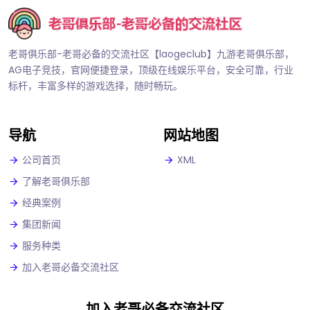
老哥俱乐部-老哥必备的交流社区【laogeclub】九游老哥俱乐部，
AG电子竞技，官网便捷登录，顶级在线娱乐平台，安全可靠，行业
标杆，丰富多样的游戏选择，随时畅玩。
导航
网站地图
公司首页
XML
了解老哥俱乐部
经典案例
集团新闻
服务种类
加入老哥必备交流社区
加入老哥必备交流社区