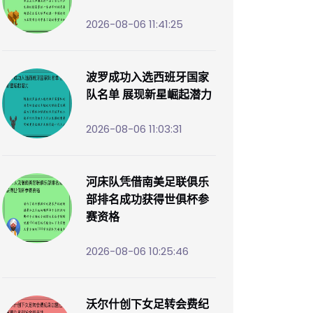
2026-08-06 11:41:25
波罗成功入选西班牙国家
队名单 展现新星崛起潜力
2026-08-06 11:03:31
河床队凭借南美足联俱乐
部排名成功获得世俱杯参
赛资格
2026-08-06 10:25:46
沃尔什创下女足转会费纪