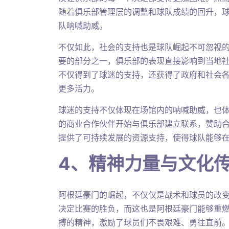
随着俱乐部管理层的调整和球队成绩的回升，
队呐喊助威。
不仅如此，社会的支持也是球队崛起不可忽视
要的部分之一，俱乐部的表现直接影响到当地
不仅得到了球迷的支持，还获得了政府和社会
更多活力。
球迷的支持不仅体现在场馆内的呐喊助威，也
的商业合作伙伴开始与俱乐部建立联系，赞助
提供了可持续发展的资源支持，使得球队能够
4、精神力量与文化
阿根廷豪门的崛起，不仅仅是战术和球员的改
决定比赛的胜负，而这也是阿根廷豪门能够重
搏的精神，激励了球员们不畏艰难、勇往直前