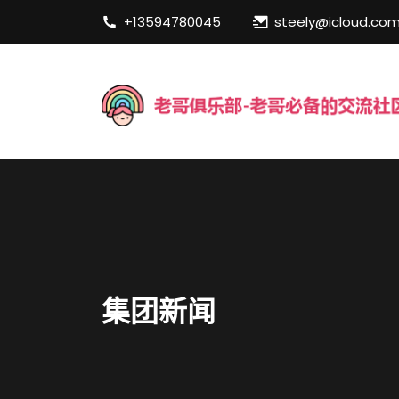
+13594780045
steely@icloud.co
集团新闻