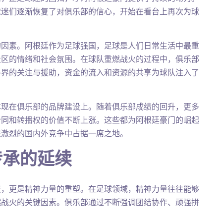
球迷们逐渐恢复了对俱乐部的信心，开始在看台上再次为球
的因素。阿根廷作为足球强国，足球是人们日常生活中最重
社区的情绪和社会氛围。在球队重燃战火的过程中，俱乐部
各界的关注与援助，资金的流入和资源的共享为球队注入了
体现在俱乐部的品牌建设上。随着俱乐部成绩的回升，更多
合同和转播权的价值不断上涨。这些都为阿根廷豪门的崛起
在激烈的国内外竞争中占据一席之地。
传承的延续
变，更是精神力量的重塑。在足球领域，精神力量往往能够
燃战火的关键因素。俱乐部通过不断强调团结协作、顽强拼
。