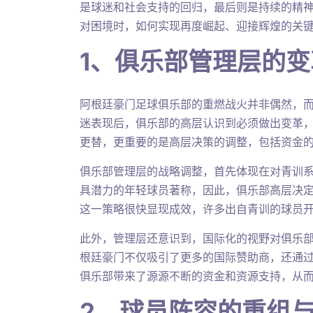
是球迷和社会支持的回归，最后则是持续的精
对困境时，如何实现再度崛起、迎接辉煌的关
1、俱乐部管理层的
阿根廷豪门足球俱乐部的重燃战火并非偶然，
迷表现后，俱乐部的高层认识到必须做出变革
更替，更重要的是高层决策的调整，包括资金
俱乐部管理层的战略调整，首先体现在对青训
具潜力的年轻球员著称，因此，俱乐部高层决
这一策略很快显现成效，许多出自青训的球员
此外，管理层还意识到，国际化的视野对俱乐
根廷豪门不仅吸引了更多的国际赞助商，还通
俱乐部带来了源源不断的资金和资源支持，从
2、球员阵容的重组