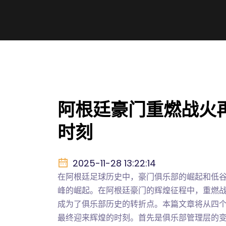
阿根廷豪门重燃战火
时刻
2025-11-28 13:22:14
在阿根廷足球历史中，豪门俱乐部的崛起和低
峰的崛起。在阿根廷豪门的辉煌征程中，重燃
成为了俱乐部历史的转折点。本篇文章将从四
最终迎来辉煌的时刻。首先是俱乐部管理层的