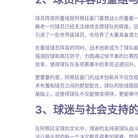
球员阵容的重组是阿根廷豪门重燃战火的重要
赖老一代球员已经无法继续支撑球队的辉煌。
引进了一些世界级球员，也培养了大量具备潜
在重组球员阵容的同时，战术创新成为了球队
强调控球和高压防守，力图通过快节奏的比赛
效率，使得球队在各项赛事中的表现迅速回升
更重要的是，阿根廷豪门的战术创新并不仅仅
术布置和球员之间的默契配合，球队的防线稳
基础上，这使得球队不仅能够攻得快，更能够
3、球迷与社会支持
在阿根廷足球的文化中，球迷的支持是球队战
淡让俱乐部的每一个决定都变得更加困难。然