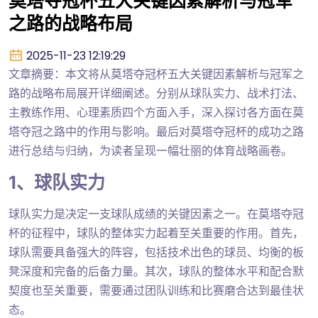
莫塔夺冠杯五大关键因素解析与冠军
之路的战略布局
2025-11-23 12:19:29
文章摘要：本文将从莫塔夺冠杯五大关键因素解析与冠军之
路的战略布局展开详细阐述。分别从球队实力、战术打法、
主教练作用、心理素质四个方面入手，深入探讨各方面在莫
塔夺冠之路中的作用与影响。最后对莫塔夺冠杯的成功之路
进行总结与归纳，为读者呈现一幅壮丽的体育战略画卷。
1、球队实力
球队实力是决定一支球队成绩的关键因素之一。在莫塔夺冠
杯的征程中，球队的整体实力起着至关重要的作用。首先，
球队需要具备强大的阵容，包括技术出色的球员、均衡的板
凳深度和完备的后备力量。其次，球队的整体水平和配合默
契度也至关重要，需要通过团队训练和比赛磨合达到最佳状
态。