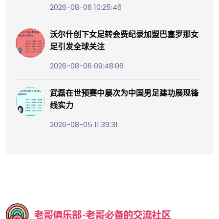
2026-08-06 10:25:46
沃尔什创下女足转会费纪录加盟巴塞罗那女
足引发全球关注
2026-08-06 09:48:06
武磊在世预赛中屡次为中国男足建功展现锋
线实力
2026-08-05 11:39:31