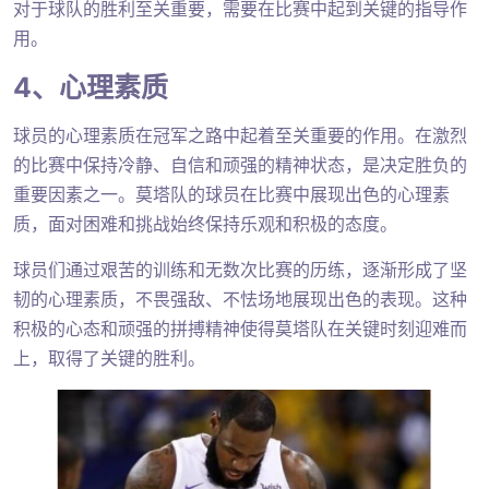
对于球队的胜利至关重要，需要在比赛中起到关键的指导作
用。
4、心理素质
球员的心理素质在冠军之路中起着至关重要的作用。在激烈
的比赛中保持冷静、自信和顽强的精神状态，是决定胜负的
重要因素之一。莫塔队的球员在比赛中展现出色的心理素
质，面对困难和挑战始终保持乐观和积极的态度。
球员们通过艰苦的训练和无数次比赛的历练，逐渐形成了坚
韧的心理素质，不畏强敌、不怯场地展现出色的表现。这种
积极的心态和顽强的拼搏精神使得莫塔队在关键时刻迎难而
上，取得了关键的胜利。