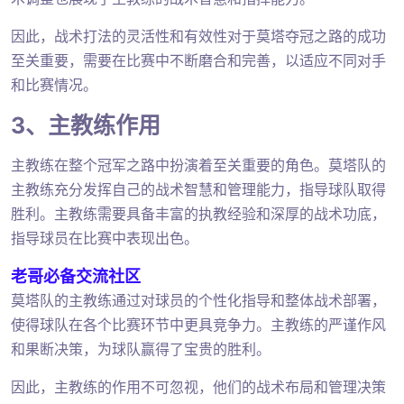
因此，战术打法的灵活性和有效性对于莫塔夺冠之路的成功
至关重要，需要在比赛中不断磨合和完善，以适应不同对手
和比赛情况。
3、主教练作用
主教练在整个冠军之路中扮演着至关重要的角色。莫塔队的
主教练充分发挥自己的战术智慧和管理能力，指导球队取得
胜利。主教练需要具备丰富的执教经验和深厚的战术功底，
指导球员在比赛中表现出色。
老哥必备交流社区
莫塔队的主教练通过对球员的个性化指导和整体战术部署，
使得球队在各个比赛环节中更具竞争力。主教练的严谨作风
和果断决策，为球队赢得了宝贵的胜利。
因此，主教练的作用不可忽视，他们的战术布局和管理决策