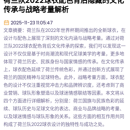
荷兰队2022球衣配色背后隐藏的文化
传承与战略考量解析
2025-11-23 11:05:47
文章摘要：荷兰队在2022年世界杯期间推出的全新球衣，在
设计与配色上展现了深刻的文化内涵与战略考量。通过对荷
兰队2022球衣配色背后文化传承的探索，我们可以发现这一
设计不仅仅是基于时尚潮流和现代足球美学的考量，更多地
体现了荷兰历史、民族身份与国家情感的传承。在文化传承
上，球衣配色延续了荷兰传统色彩，并通过创新方式展现了
荷兰的国民精神与足球特色。此外，战略考量方面，球衣配
色的设计不仅注重视觉冲击力和品牌辨识度，还考虑到了商
业营销、球队形象塑造以及球迷情感联结等因素。本文将从
四个方面进行详细解析，分别是：荷兰国旗与民族色彩的延
续、球队历史与足球文化的表达、商业与品牌战略的考量、
以及球迷情感与球队形象的关系。这些方面的相互作用共同
构成了荷兰队2022球衣设计的独特性与成功之处。