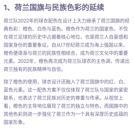
1、荷兰国旗与民族色彩的延续
荷兰队2022年的球衣配色在设计上大力继承了荷兰国旗的经
典色彩：橙色、白色与蓝色。橙色作为荷兰的国家色，不仅
在荷兰足球的历史中占据着核心地位，也是荷兰人自豪感和
国家身份的重要象征。自从17世纪荷兰成为海上强国以来，
橙色便逐渐与荷兰的民族性相结合，成为荷兰文化中的重要
元素。2022年，橙色再次成为荷兰队球衣的主色调，传递出
荷兰独有的民族精神与自信。
除了橙色的使用，球衣设计还融入了荷兰国旗中的红、白、
蓝色元素。这一配色方案不仅仅体现了荷兰队与国家的紧密
联系，也表达了荷兰民族对历史的尊重与传承。从视觉上
看，橙色的主导地位展现了荷兰的独立与特色，而国旗中的
其他色彩则进一步强化了荷兰作为一个具有深厚历史底蕴的
国家形象。