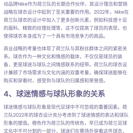
动品牌Nike作为荷兰队的长期合作伙伴，其设计理念和营销
战略在球衣设计中起到了至关重要的作用。2022年，Nike在
荷兰队球衣的设计中加入了更多创新元素，例如科技感十足
的面料、精致的纹理处理等，这不仅提高了球员的表现，也
使得球衣本身成为了一个具有市场竞争力的商品。
商业战略的考量也体现了荷兰队与其粉丝群体之间的紧密关
系。球衣作为一种文化和情感的载体，不仅仅是球员的装
备，更是球迷与球队之间情感联系的纽带。荷兰队的球衣设
计兼顾了市场需求与文化内涵的双重考量，确保球迷能够在
购买和穿着时，感受到与球队的归属感和荣誉感。
4、球迷情感与球队形象的关系
球迷情感与球队形象是现代足球中不可忽视的重要因素。荷
兰队2022年的球衣设计充分考虑到了球迷情感的表达和球队
形象的塑造。橙色作为荷兰队的传统色，早已成为荷兰足球
文化中不可分割的一部分，球迷们在赛场外穿着这件球衣，