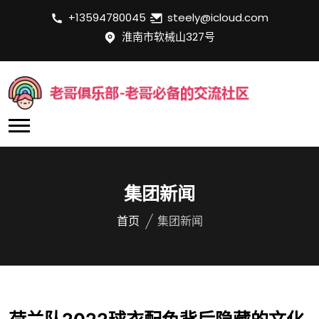
+13594780045
steely@icloud.com
淮南市软械山327号
集团新闻
首页
集团新闻