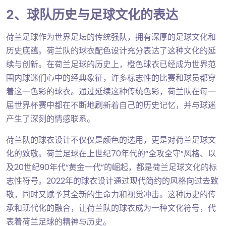
2、球队历史与足球文化的表达
荷兰足球作为世界足坛的传统强队，拥有深厚的足球文化和
历史底蕴。荷兰队的球衣配色设计充分表达了这种文化的延
续与创新。在荷兰足球的历史上，橙色球衣已经成为世界范
围内球迷们心中的经典象征，许多标志性的比赛和球员都穿
着这一色彩的球衣。通过延续这种传统色彩，荷兰队在每一
届世界杯赛中都在不断地刷新着自己的历史记忆，并与球迷
产生了深刻的情感联系。
荷兰队的球衣设计不仅仅是颜色的选用，更是对荷兰足球文
化的致敬。荷兰足球在上世纪70年代的“全攻全守”风格、以
及20世纪90年代“黄金一代”的崛起，都是荷兰足球文化的标
志性符号。2022年的球衣设计通过现代简约的风格向过去致
敬，同时又赋予其全新的生命力和视觉冲击。这种历史的传
承和现代化的融合，让荷兰队的球衣成为一种文化符号，代
表着荷兰足球的精神与历史。