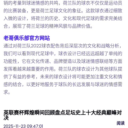
销的考量到球迷情感的共鸣，荷兰队的球衣不仅仅是运动员
的比赛装备，更是荷兰足球文化的象征。这款球衣通过细致
入微的设计，将荷兰的历史、文化和现代足球的需求完美结
合，展现了荷兰足球的精神风貌与品牌价值。
老哥俱乐部官方网站
通过对荷兰队2022球衣配色背后深层次的文化和战略分析，
我们可以看到现代足球中，球衣设计已经远远超越了单纯的
功能性，它在文化传递、品牌塑造以及球迷情感联结等方面
发挥着越来越重要的作用。荷兰队的球衣设计为其他球队提
供了有益的参考，未来的球衣设计将可能更加注重文化和情
感的结合，以更好地服务于球队的长远发展与球迷的情感需
求。
英联赛杯辉煌瞬间回顾盘点足坛史上十大经典巅峰对
决
阅读
2025-11-23 09:47:01