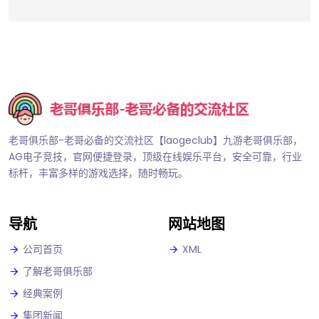
老哥俱乐部-老哥必备的交流社区【laogeclub】九游老哥俱乐部，
AG电子竞技，官网便捷登录，顶级在线娱乐平台，安全可靠，行业
标杆，丰富多样的游戏选择，随时畅玩。
导航
网站地图
公司首页
XML
了解老哥俱乐部
经典案例
集团新闻