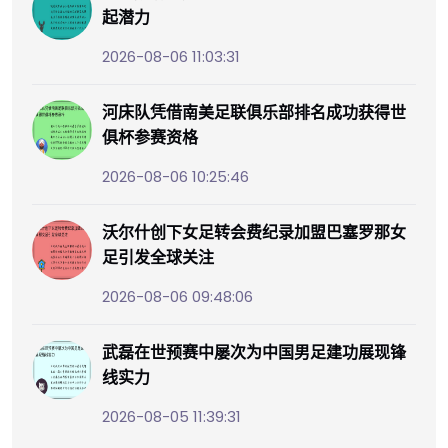
起潜力
2026-08-06 11:03:31
河床队凭借南美足联俱乐部排名成功获得世
俱杯参赛资格
2026-08-06 10:25:46
沃尔什创下女足转会费纪录加盟巴塞罗那女
足引发全球关注
2026-08-06 09:48:06
武磊在世预赛中屡次为中国男足建功展现锋
线实力
2026-08-05 11:39:31