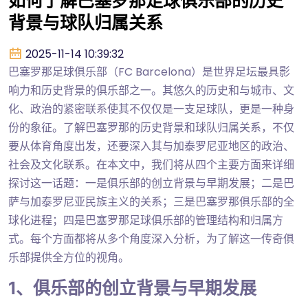
如何了解巴塞罗那足球俱乐部的历史
背景与球队归属关系
2025-11-14 10:39:32
巴塞罗那足球俱乐部（FC Barcelona）是世界足坛最具影
响力和历史背景的俱乐部之一。其悠久的历史和与城市、文
化、政治的紧密联系使其不仅仅是一支足球队，更是一种身
份的象征。了解巴塞罗那的历史背景和球队归属关系，不仅
要从体育角度出发，还要深入其与加泰罗尼亚地区的政治、
社会及文化联系。在本文中，我们将从四个主要方面来详细
探讨这一话题：一是俱乐部的创立背景与早期发展；二是巴
萨与加泰罗尼亚民族主义的关系；三是巴塞罗那俱乐部的全
球化进程；四是巴塞罗那足球俱乐部的管理结构和归属方
式。每个方面都将从多个角度深入分析，为了解这一传奇俱
乐部提供全方位的视角。
1、俱乐部的创立背景与早期发展