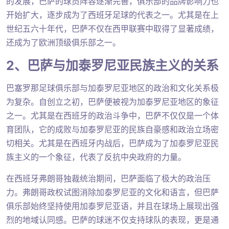
的发展，巴萨的球员阵容逐渐完善，俱乐部的品牌影响力也
开始扩大，逐步成为了西班牙足球的代表之一。尤其是在上
世纪五六十年代，巴萨不仅在西甲联赛中取得了显著成绩，
还成为了欧洲顶级俱乐部之一。
2、巴萨与加泰罗尼亚民族主义的关系
巴塞罗那足球俱乐部与加泰罗尼亚地区的政治和文化关系极
为复杂。自创立之初，巴萨便被视为加泰罗尼亚地区的象征
之一。尤其是在西班牙的政治斗争中，巴萨不仅仅是一个体
育团队，它的成败与加泰罗尼亚的民族自豪感和政治立场密
切相关。尤其是在西班牙内战后，巴萨成为了加泰罗尼亚民
族主义的一个象征，代表了反抗中央政府的力量。
在西班牙弗朗哥独裁统治期间，巴萨面临了极大的政治压
力。弗朗哥政权试图消除加泰罗尼亚的文化和语言，但巴萨
俱乐部始终坚持使用加泰罗尼亚语，并且在球场上展现出强
烈的地域认同感。巴萨的球迷不仅支持球队的表现，更是通