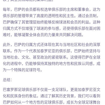
每年，巴萨的会员都有权选举俱乐部的主席和董事会，这为
俱乐部的管理带来了高度的透明性和民主性。通过会员制，
巴萨确保了其管理层始终能够反映球迷和会员的利益。这种
归属方式不仅增强了球迷的参与感，还使得俱乐部在面对困
难时，能够凝聚全体会员的力量来共同解决问题。
此外，巴萨的归属方式还体现在其与当地社区和社会的深厚
联系。作为一个代表加泰罗尼亚的俱乐部，巴萨始终坚持与
当地社会、文化、甚至政治的紧密联系。这使得巴萨在全球
化的进程中，仍能够保持其独特的地方性和民族认同感，成
为一个特殊的足球符号。
总结：
巴塞罗那足球俱乐部不仅是一支足球队，更是加泰罗尼亚文
化和民族身份的象征。通过了解其历史背景，我们可以看到
巴萨如何从一个地方性的足球俱乐部，成长为全球足球舞台