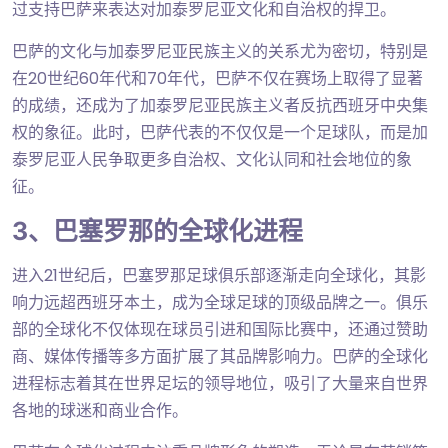
过支持巴萨来表达对加泰罗尼亚文化和自治权的捍卫。
巴萨的文化与加泰罗尼亚民族主义的关系尤为密切，特别是
在20世纪60年代和70年代，巴萨不仅在赛场上取得了显著
的成绩，还成为了加泰罗尼亚民族主义者反抗西班牙中央集
权的象征。此时，巴萨代表的不仅仅是一个足球队，而是加
泰罗尼亚人民争取更多自治权、文化认同和社会地位的象
征。
3、巴塞罗那的全球化进程
进入21世纪后，巴塞罗那足球俱乐部逐渐走向全球化，其影
响力远超西班牙本土，成为全球足球的顶级品牌之一。俱乐
部的全球化不仅体现在球员引进和国际比赛中，还通过赞助
商、媒体传播等多方面扩展了其品牌影响力。巴萨的全球化
进程标志着其在世界足坛的领导地位，吸引了大量来自世界
各地的球迷和商业合作。