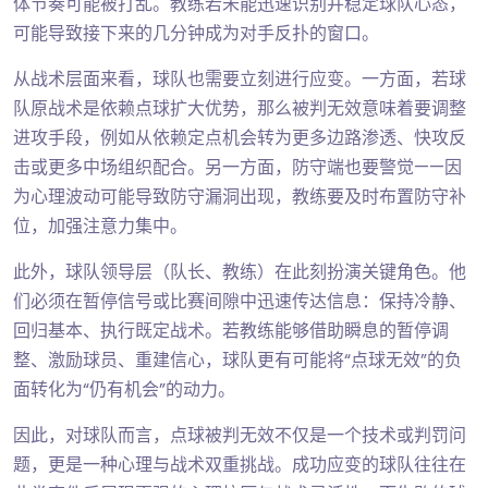
体节奏可能被打乱。教练若未能迅速识别并稳定球队心态，
可能导致接下来的几分钟成为对手反扑的窗口。
从战术层面来看，球队也需要立刻进行应变。一方面，若球
队原战术是依赖点球扩大优势，那么被判无效意味着要调整
进攻手段，例如从依赖定点机会转为更多边路渗透、快攻反
击或更多中场组织配合。另一方面，防守端也要警觉——因
为心理波动可能导致防守漏洞出现，教练要及时布置防守补
位，加强注意力集中。
此外，球队领导层（队长、教练）在此刻扮演关键角色。他
们必须在暂停信号或比赛间隙中迅速传达信息：保持冷静、
回归基本、执行既定战术。若教练能够借助瞬息的暂停调
整、激励球员、重建信心，球队更有可能将“点球无效”的负
面转化为“仍有机会”的动力。
因此，对球队而言，点球被判无效不仅是一个技术或判罚问
题，更是一种心理与战术双重挑战。成功应变的球队往往在