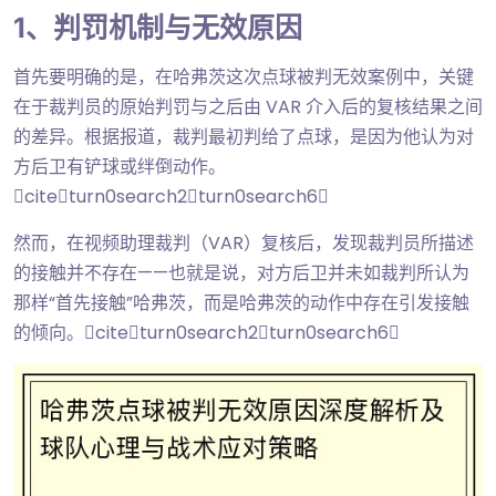
1、判罚机制与无效原因
首先要明确的是，在哈弗茨这次点球被判无效案例中，关键
在于裁判员的原始判罚与之后由 VAR 介入后的复核结果之间
的差异。根据报道，裁判最初判给了点球，是因为他认为对
方后卫有铲球或绊倒动作。
citeturn0search2turn0search6
然而，在视频助理裁判（VAR）复核后，发现裁判员所描述
的接触并不存在——也就是说，对方后卫并未如裁判所认为
那样“首先接触”哈弗茨，而是哈弗茨的动作中存在引发接触
的倾向。citeturn0search2turn0search6