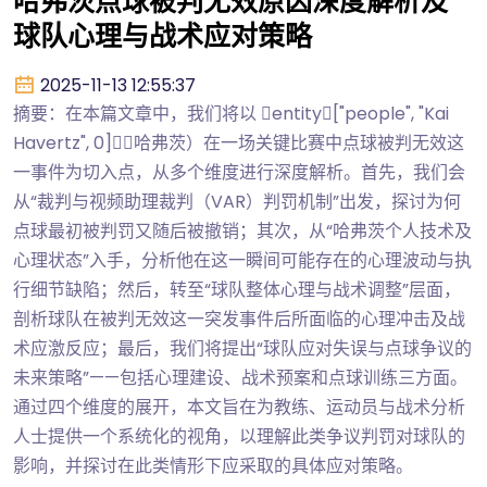
哈弗茨点球被判无效原因深度解析及
球队心理与战术应对策略
2025-11-13 12:55:37
摘要：在本篇文章中，我们将以 entity["people", "Kai
Havertz", 0]（哈弗茨）在一场关键比赛中点球被判无效这
一事件为切入点，从多个维度进行深度解析。首先，我们会
从“裁判与视频助理裁判（VAR）判罚机制”出发，探讨为何
点球最初被判罚又随后被撤销；其次，从“哈弗茨个人技术及
心理状态”入手，分析他在这一瞬间可能存在的心理波动与执
行细节缺陷；然后，转至“球队整体心理与战术调整”层面，
剖析球队在被判无效这一突发事件后所面临的心理冲击及战
术应激反应；最后，我们将提出“球队应对失误与点球争议的
未来策略”——包括心理建设、战术预案和点球训练三方面。
通过四个维度的展开，本文旨在为教练、运动员与战术分析
人士提供一个系统化的视角，以理解此类争议判罚对球队的
影响，并探讨在此类情形下应采取的具体应对策略。