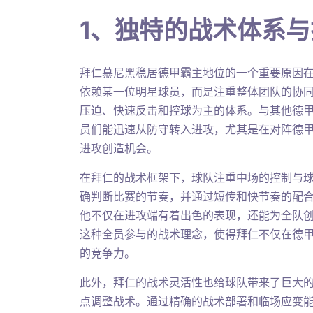
1、独特的战术体系与
拜仁慕尼黑稳居德甲霸主地位的一个重要原因
依赖某一位明星球员，而是注重整体团队的协
压迫、快速反击和控球为主的体系。与其他德
员们能迅速从防守转入进攻，尤其是在对阵德
进攻创造机会。
在拜仁的战术框架下，球队注重中场的控制与
确判断比赛的节奏，并通过短传和快节奏的配合
他不仅在进攻端有着出色的表现，还能为全队
这种全员参与的战术理念，使得拜仁不仅在德
的竞争力。
此外，拜仁的战术灵活性也给球队带来了巨大
点调整战术。通过精确的战术部署和临场应变