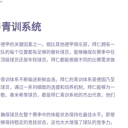
战。
与青训系统
治德甲的关键因素之一。相比其他德甲俱乐部，拜仁拥有一
球队的每个位置都有足够的替补球员，能够确保在赛季中任
是顶级球员还是年轻球员，拜仁都能根据不同的比赛需求做
的青训体系不断输送新鲜血液。拜仁的青训体系是德国乃至
轻球员，通过一系列细致的选拔和培养机制，拜仁能够为一
穆勒、基米希等球员，都是拜仁青训系统的杰出代表，他们
，确保球员在整个赛季中的体能状态保持在最佳水平。即使
能够保持稳定的竞技状态，这也大大增强了球队的竞争力。