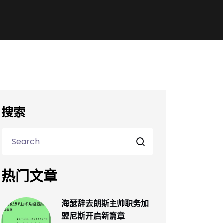
搜索
热门文章
海瑟辞去朗斯主帅职务加
盟尼斯开启新篇章