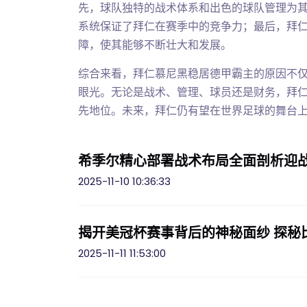
先，球队独特的战术体系和出色的球队管理为
系统保证了拜仁在赛季中的竞争力；最后，拜
障，使其能够不断壮大和发展。
综合来看，拜仁慕尼黑稳居德甲霸主的原因不
眼光。无论是战术、管理、球员还是财务，拜
先地位。未来，拜仁仍有望在世界足球的舞台
希季尔精心部署战术布局全面剖析迎
2025-11-10 10:36:33
揭开美冠杯赛事背后的神秘面纱 探秘
2025-11-11 11:53:00