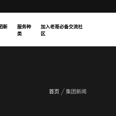
团新
服务种
加入老哥必备交流社
类
区
首页
集团新闻