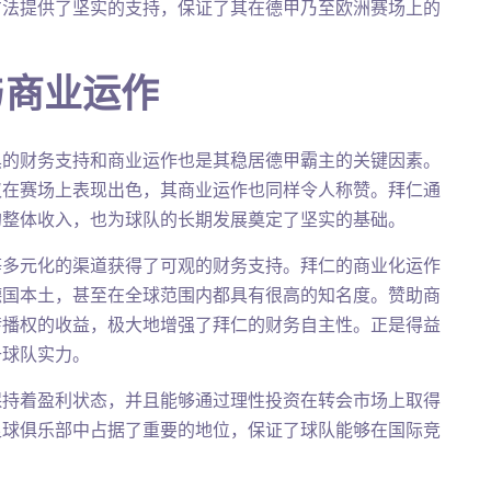
方法提供了坚实的支持，保证了其在德甲乃至欧洲赛场上的
与商业运作
黑的财务支持和商业运作也是其稳居德甲霸主的关键因素。
仅在赛场上表现出色，其商业运作也同样令人称赞。拜仁通
的整体收入，也为球队的长期发展奠定了坚实的基础。
等多元化的渠道获得了可观的财务支持。拜仁的商业化运作
德国本土，甚至在全球范围内都具有很高的知名度。赞助商
转播权的收益，极大地增强了拜仁的财务自主性。正是得益
升球队实力。
保持着盈利状态，并且能够通过理性投资在转会市场上取得
足球俱乐部中占据了重要的地位，保证了球队能够在国际竞