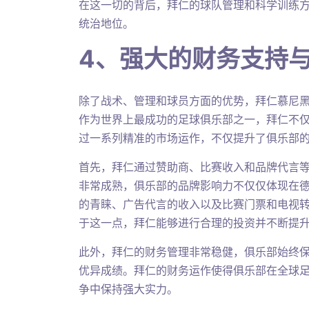
在这一切的背后，拜仁的球队管理和科学训练
统治地位。
4、强大的财务支持
除了战术、管理和球员方面的优势，拜仁慕尼
作为世界上最成功的足球俱乐部之一，拜仁不
过一系列精准的市场运作，不仅提升了俱乐部
首先，拜仁通过赞助商、比赛收入和品牌代言
非常成熟，俱乐部的品牌影响力不仅仅体现在
的青睐、广告代言的收入以及比赛门票和电视
于这一点，拜仁能够进行合理的投资并不断提
此外，拜仁的财务管理非常稳健，俱乐部始终
优异成绩。拜仁的财务运作使得俱乐部在全球
争中保持强大实力。