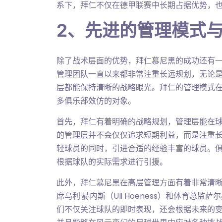
系下，拜仁不仅在德甲联赛中长期占据优势，
2、先进的管理模式
除了战术层面的优势，拜仁慕尼黑的成功还有
管理团队一直以来都非常注重长远规划，无论
层都能保持清晰的战略眼光。拜仁的管理模式
多俱乐部效仿的对象。
首先，拜仁有着明确的战略规划，管理层能在
的管理层并不会仅仅追求短期利益，而是注重
轻球员的同时，引进合适的经验丰富的球员。
根据球队的实际需求进行引援。
此外，拜仁慕尼黑在高层管理方面有着非常清
席乌利·赫内斯（Uli Hoeness）和体育总监萨
们不仅关注球队的即时表现，还会根据未来的