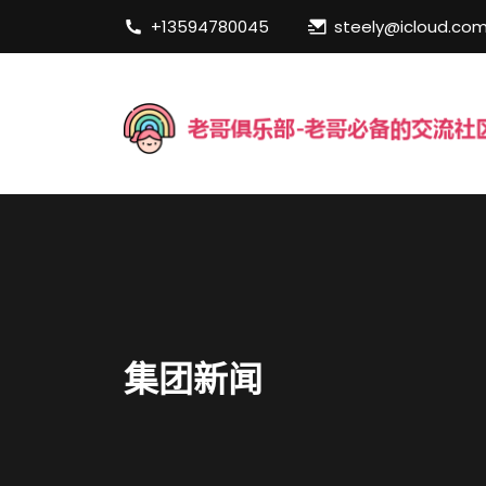
+13594780045
steely@icloud.co
集团新闻