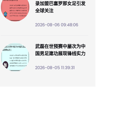
录加盟巴塞罗那女足引发
全球关注
2026-08-06 09:48:06
武磊在世预赛中屡次为中
国男足建功展现锋线实力
2026-08-05 11:39:31