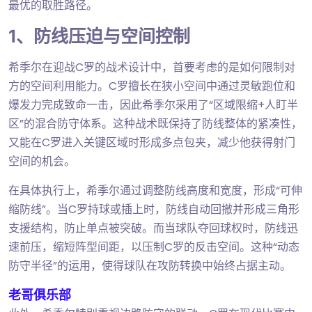
最优的取胜路径。
1、防线压迫与空间控制
希季尔在迎战C罗的战术设计中，首要考虑的是如何限制对
方的空间利用能力。C罗擅长在狭小空间中通过灵敏跑位和
爆发力完成致命一击，因此希季尔采用了“区域限缩+人盯半
区”的混合防守体系。这种战术既保持了防线整体的紧凑性，
又能在C罗进入关键区域时形成多点包夹，减少他获得射门
空间的机会。
在具体执行上，希季尔通过调整防线高度和宽度，形成“可伸
缩防线”。当C罗持球或插上时，防线自动回撤并形成三角形
支援结构，防止单点被突破。而当球队夺回球权时，防线迅
速前压，缩短阵型间距，以压制C罗的反击空间。这种“动态
防守半径”的运用，使得球队在攻防转换中始终占据主动。
老哥俱乐部