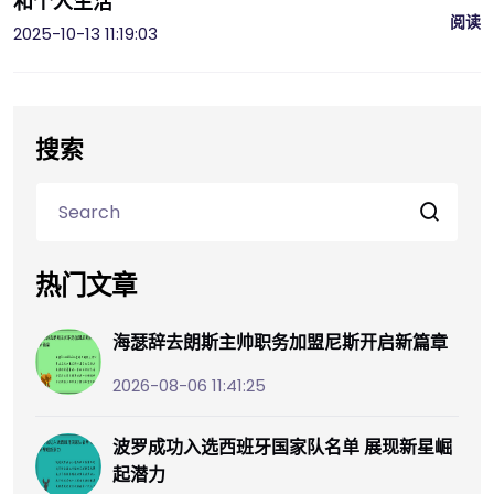
和个人生活
阅读
2025-10-13 11:19:03
搜索
热门文章
海瑟辞去朗斯主帅职务加盟尼斯开启新篇章
2026-08-06 11:41:25
波罗成功入选西班牙国家队名单 展现新星崛
起潜力