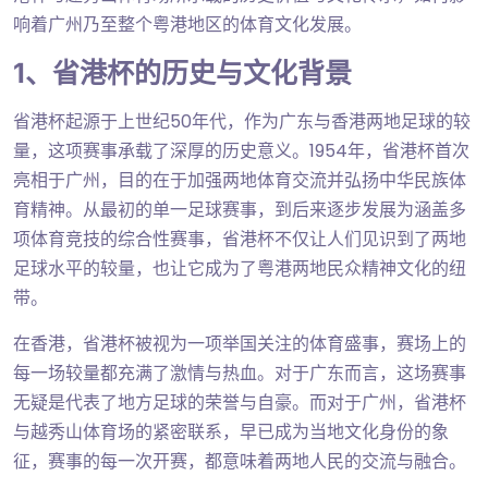
响着广州乃至整个粤港地区的体育文化发展。
1、省港杯的历史与文化背景
省港杯起源于上世纪50年代，作为广东与香港两地足球的较
量，这项赛事承载了深厚的历史意义。1954年，省港杯首次
亮相于广州，目的在于加强两地体育交流并弘扬中华民族体
育精神。从最初的单一足球赛事，到后来逐步发展为涵盖多
项体育竞技的综合性赛事，省港杯不仅让人们见识到了两地
足球水平的较量，也让它成为了粤港两地民众精神文化的纽
带。
在香港，省港杯被视为一项举国关注的体育盛事，赛场上的
每一场较量都充满了激情与热血。对于广东而言，这场赛事
无疑是代表了地方足球的荣誉与自豪。而对于广州，省港杯
与越秀山体育场的紧密联系，早已成为当地文化身份的象
征，赛事的每一次开赛，都意味着两地人民的交流与融合。