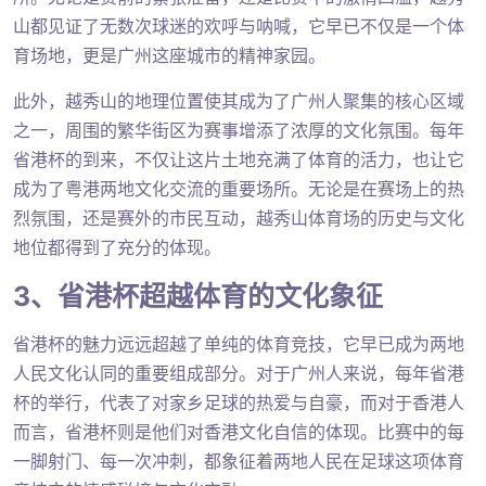
山都见证了无数次球迷的欢呼与呐喊，它早已不仅是一个体
育场地，更是广州这座城市的精神家园。
此外，越秀山的地理位置使其成为了广州人聚集的核心区域
之一，周围的繁华街区为赛事增添了浓厚的文化氛围。每年
省港杯的到来，不仅让这片土地充满了体育的活力，也让它
成为了粤港两地文化交流的重要场所。无论是在赛场上的热
烈氛围，还是赛外的市民互动，越秀山体育场的历史与文化
地位都得到了充分的体现。
3、省港杯超越体育的文化象征
省港杯的魅力远远超越了单纯的体育竞技，它早已成为两地
人民文化认同的重要组成部分。对于广州人来说，每年省港
杯的举行，代表了对家乡足球的热爱与自豪，而对于香港人
而言，省港杯则是他们对香港文化自信的体现。比赛中的每
一脚射门、每一次冲刺，都象征着两地人民在足球这项体育