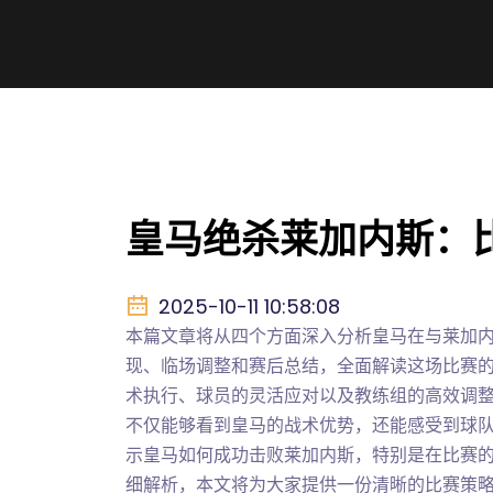
皇马绝杀莱加内斯：
2025-10-11 10:58:08
本篇文章将从四个方面深入分析皇马在与莱加
现、临场调整和赛后总结，全面解读这场比赛
术执行、球员的灵活应对以及教练组的高效调
不仅能够看到皇马的战术优势，还能感受到球
示皇马如何成功击败莱加内斯，特别是在比赛
细解析，本文将为大家提供一份清晰的比赛策