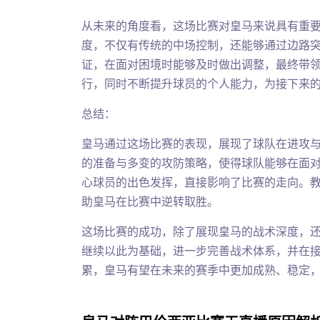
从未来的角度看，这场比赛对皇马来说具有重
度，不仅有传统的中场控制，还能够通过边路
证，在面对困境时能够及时做出调整，最终带
行，同时不断提升球员的个人能力，为接下来
总结：
皇马通过这场比赛的表现，展现了球队在进攻
的准备与多变的攻防策略，使得球队能够在面
心球员的出色发挥，直接影响了比赛的走向。
助皇马在比赛中逆转取胜。
这场比赛的成功，除了展现皇马的战术深度，
继续以此为基础，进一步完善战术体系，并在
累，皇马有望在未来的赛季中更加成熟、稳定