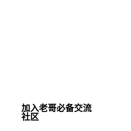
加入老哥必备交流
社区