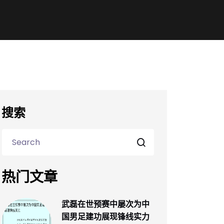
搜索
热门文章
武磊在世预赛中屡次为中
国男足建功展现锋线实力