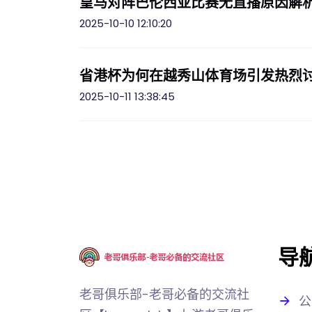
皇马对阵巴伦西亚比赛无直播原因解
2025-10-10 12:10:20
省港杯为何在越秀山体育场引发热烈
2025-10-11 13:38:45
导
老哥俱乐部-老哥必备的交流社
公