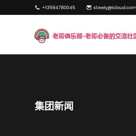
+13594780045
steely@icloud.co
集团新闻