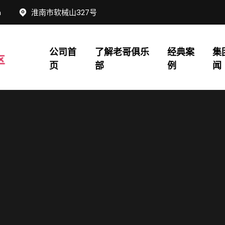
m
淮南市软械山327号
公司首
了解老哥俱乐
经典案
集
页
部
例
闻