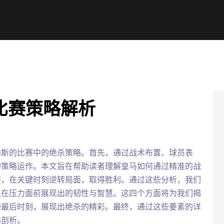
比赛策略解析
内斯的比赛中的绝杀策略。首先，通过战术布置、球员表
的策略运作。本文旨在帮助读者理解皇马如何通过精准的战
整，在关键时刻逆转局面，取得胜利。通过这些分析，我们
队在压力面前展现出的韧性与智慧。这四个方面将为我们揭
的最后时刻，展现出绝杀的精彩。最终，通过这些要素的详
略剖析。