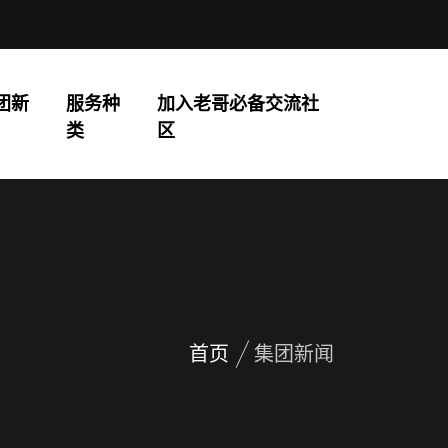
团新
服务种
加入老哥必备交流社
类
区
首页
集团新闻