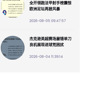
全开领跑法甲射手榜震惊
欧洲足坛再掀风暴
2026-08-05 09:47:57
杰克逊英超赛场屡错单刀
良机展现进球荒困扰
2026-08-04 11:39:14