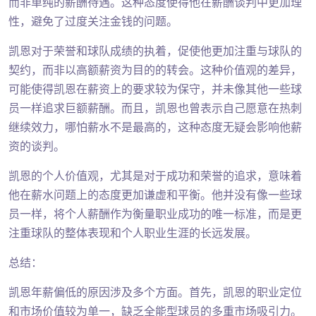
而非单纯的薪酬待遇。这种态度使得他在薪酬谈判中更加理
性，避免了过度关注金钱的问题。
凯恩对于荣誉和球队成绩的执着，促使他更加注重与球队的
契约，而非以高额薪资为目的的转会。这种价值观的差异，
可能使得凯恩在薪资上的要求较为保守，并未像其他一些球
员一样追求巨额薪酬。而且，凯恩也曾表示自己愿意在热刺
继续效力，哪怕薪水不是最高的，这种态度无疑会影响他薪
资的谈判。
凯恩的个人价值观，尤其是对于成功和荣誉的追求，意味着
他在薪水问题上的态度更加谦虚和平衡。他并没有像一些球
员一样，将个人薪酬作为衡量职业成功的唯一标准，而是更
注重球队的整体表现和个人职业生涯的长远发展。
总结：
凯恩年薪偏低的原因涉及多个方面。首先，凯恩的职业定位
和市场价值较为单一，缺乏全能型球员的多重市场吸引力。