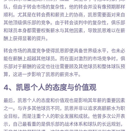
队，但由于转会市场的复杂性，他的转会并没有像预期那样
顺利。尤其是在转会费和薪资上的协商，凯恩需要面对来自
其他顶级俱乐部的竞争。由于转会谈判中的复杂性，俱乐部
和球员本身都需要权衡薪水与其他因素，导致凯恩难以在薪
酬上获得显著的提升。
转会市场的高度竞争使得凯恩即便具备世界级水平，也未必
能在薪酬上超越其他球员。而在面对激烈的市场竞争时，俱
乐部对于薪酬的设定也往往需要顾及其他球员和整体球队预
算，这进一步影响了凯恩的薪资水平。
4、凯恩个人的态度与价值观
最后，凯恩个人的态度和价值观也是影响其年薪的重要因素
之一。与许多其他球员不同，凯恩并非以追求高额薪水为职
业目标，而是注重个人的职业发展和成就。他曾多次公开表
示，自己最看重的是俱乐部的战术体系和球队的长远规划，