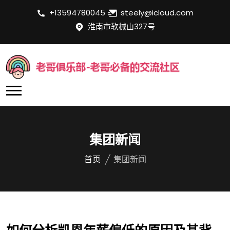
+13594780045
steely@icloud.com
淮南市软械山327号
集团新闻
首页
集团新闻