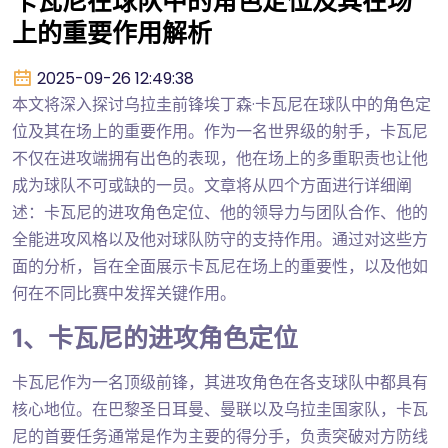
卡瓦尼在球队中的角色定位及其在场
上的重要作用解析
2025-09-26 12:49:38
本文将深入探讨乌拉圭前锋埃丁森·卡瓦尼在球队中的角色定
位及其在场上的重要作用。作为一名世界级的射手，卡瓦尼
不仅在进攻端拥有出色的表现，他在场上的多重职责也让他
成为球队不可或缺的一员。文章将从四个方面进行详细阐
述：卡瓦尼的进攻角色定位、他的领导力与团队合作、他的
全能进攻风格以及他对球队防守的支持作用。通过对这些方
面的分析，旨在全面展示卡瓦尼在场上的重要性，以及他如
何在不同比赛中发挥关键作用。
1、卡瓦尼的进攻角色定位
卡瓦尼作为一名顶级前锋，其进攻角色在各支球队中都具有
核心地位。在巴黎圣日耳曼、曼联以及乌拉圭国家队，卡瓦
尼的首要任务通常是作为主要的得分手，负责突破对方防线