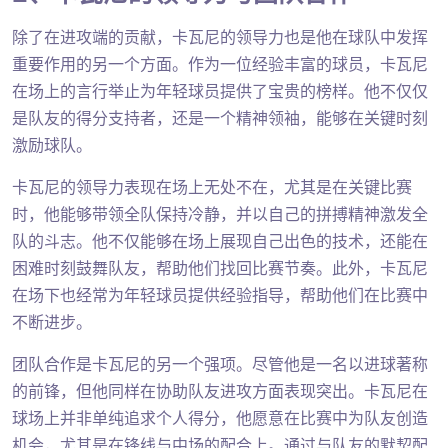
除了在进攻端的贡献，卡瓦尼的领导力也是他在球队中发挥
重要作用的另一个方面。作为一位经验丰富的球员，卡瓦尼
在场上的言行举止为年轻球员提供了宝贵的榜样。他不仅仅
是队友的得分支持者，还是一个精神领袖，能够在关键时刻
激励球队。
卡瓦尼的领导力表现在场上无处不在，尤其是在关键比赛
时，他能够带领全队保持冷静，并以自己的拼搏精神激发全
队的斗志。他不仅能够在场上展现自己出色的技术，还能在
困难时刻鼓舞队友，帮助他们找回比赛节奏。此外，卡瓦尼
在场下也经常为年轻球员提供经验指导，帮助他们在比赛中
不断进步。
团队合作是卡瓦尼的另一个强项。尽管他是一名以进球著称
的前锋，但他同样在协助队友进攻方面表现突出。卡瓦尼在
球场上并非单纯追求个人得分，他愿意在比赛中为队友创造
机会，尤其是在锋线与中场的配合上。通过与队友的默契配