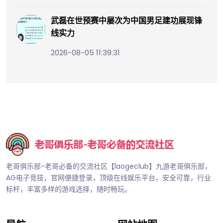
武磊在世预赛中屡次为中国男足建功展现锋
线实力
2026-08-05 11:39:31
老哥俱乐部-老哥必备的交流社区【laogeclub】九游老哥俱乐部，
AG电子竞技，官网便捷登录，顶级在线娱乐平台，安全可靠，行业
标杆，丰富多样的游戏选择，随时畅玩。