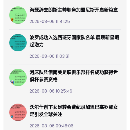
海瑟辞去朗斯主帅职务加盟尼斯开启新篇章
2026-08-06 11:41:25
波罗成功入选西班牙国家队名单 展现新星崛
起潜力
2026-08-06 11:03:31
河床队凭借南美足联俱乐部排名成功获得世
俱杯参赛资格
2026-08-06 10:25:46
沃尔什创下女足转会费纪录加盟巴塞罗那女
足引发全球关注
2026-08-06 09:48:06