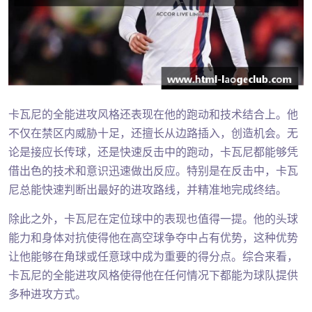
卡瓦尼的全能进攻风格还表现在他的跑动和技术结合上。他
不仅在禁区内威胁十足，还擅长从边路插入，创造机会。无
论是接应长传球，还是快速反击中的跑动，卡瓦尼都能够凭
借出色的技术和意识迅速做出反应。特别是在反击中，卡瓦
尼总能快速判断出最好的进攻路线，并精准地完成终结。
除此之外，卡瓦尼在定位球中的表现也值得一提。他的头球
能力和身体对抗使得他在高空球争夺中占有优势，这种优势
让他能够在角球或任意球中成为重要的得分点。综合来看，
卡瓦尼的全能进攻风格使得他在任何情况下都能为球队提供
多种进攻方式。