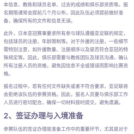
本信息、教练和球员名单、过去的成绩和俱乐部资质等。报
名期限通常会提前几个月公布，因此队伍必须提前做好准
备，确保所有的文件和信息无误。
此外，日本亚冠赛事要求所有参与球队遵循亚足联的规定，
包括球员的注册、年龄限制等。对于外援的注册，一些细节
需特别注意，如外援数量、注册顺序以及是否符合亚冠的特
殊规定等。因此，俱乐部需要与教练团队及球员沟通，确认
所有注册人员的资格，避免因信息不全或错误而影响比赛资
格。
报名过程中，若有任何文件缺失或者不符合要求，亚足联将
会拒绝该队伍的参赛资格。因此，报名人员要与俱乐部工作
人员进行密切配合，确保一切材料按时提交，避免遗漏。
2、签证办理与入境准备
参赛队伍的签证办理是准备工作中的重要环节，尤其是对于