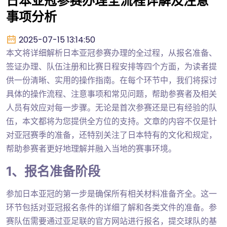
日本亚冠参赛办理全流程详解及注意
事项分析
2025-07-15 13:14:50
本文将详细解析日本亚冠参赛办理的全过程，从报名准备、
签证办理、队伍注册和比赛日程安排等四个方面，为读者提
供一份清晰、实用的操作指南。在每个环节中，我们将探讨
具体的操作流程、注意事项和常见问题，帮助参赛者及相关
人员有效应对每一步骤。无论是首次参赛还是已有经验的队
伍，本文都将为您提供全方位的支持。文章的内容不仅是针
对亚冠赛季的准备，还特别关注了日本特有的文化和规定，
帮助参赛者更好地理解并融入当地的赛事环境。
1、报名准备阶段
参加日本亚冠的第一步是确保所有相关材料准备齐全。这一
环节包括对亚冠报名条件的详细了解和各类文件的准备。参
赛队伍需要通过亚足联的官方网站进行报名，提交球队的基