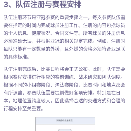
3、队伍注册与赛程安排
队伍注册环节是亚冠参赛的重要步骤之一，每支参赛队伍需
要在指定的时间内完成球员注册工作。注册的内容包括球员
的个人信息、健康状况、合同文件等。所有球员的注册信息
必须准确无误，并根据亚冠的相关规定完成。例如，注册时
每队只能有一定数量的外援，且外援的资格必须符合亚足联
的具体标准。
队伍注册完成后，比赛日程将会正式公布。此时，队伍需要
根据赛程安排进行相应的赛前训练、战术研究和团队调度。
根据不同的小组赛阶段、淘汰赛阶段，比赛时间和地点都会
有所调整，参赛队伍需要提前做好各项安排。特别是在日
本，地理位置跨度较大，因此选择合适的交通方式和合理的
行程安排至关重要。