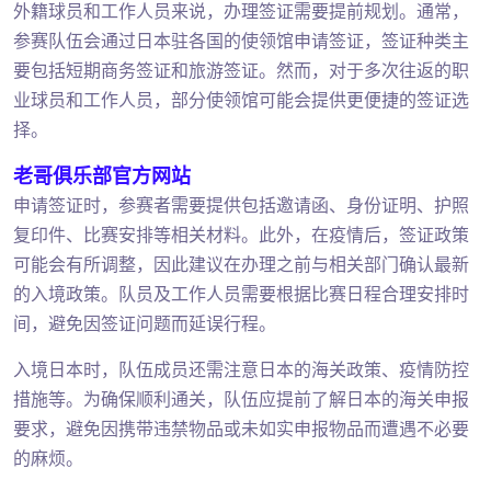
外籍球员和工作人员来说，办理签证需要提前规划。通常，
参赛队伍会通过日本驻各国的使领馆申请签证，签证种类主
要包括短期商务签证和旅游签证。然而，对于多次往返的职
业球员和工作人员，部分使领馆可能会提供更便捷的签证选
择。
老哥俱乐部官方网站
申请签证时，参赛者需要提供包括邀请函、身份证明、护照
复印件、比赛安排等相关材料。此外，在疫情后，签证政策
可能会有所调整，因此建议在办理之前与相关部门确认最新
的入境政策。队员及工作人员需要根据比赛日程合理安排时
间，避免因签证问题而延误行程。
入境日本时，队伍成员还需注意日本的海关政策、疫情防控
措施等。为确保顺利通关，队伍应提前了解日本的海关申报
要求，避免因携带违禁物品或未如实申报物品而遭遇不必要
的麻烦。