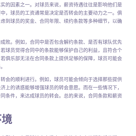
现实的因素之一。对球员来说，薪资待遇往往是影响他们是
赛中，球员的工资通常是决定是否转会的主要动力之一。俱
考虑到球员的奖金、合同年限、续约条款等多种细节，以确
的成败。例如，合同中是否包含解约条款、是否有球队优先
。若球员觉得合同中的条款能够保护自己的利益，且符合个
，若俱乐部无法在合同条款上提供足够的保障，球员可能会
择。
了转会的顺利进行。例如，球员可能会倾向于选择那些提供
经济上的诱惑能够增强球员的转会意愿。而在一些情况下，
合同条件，来达成球员的转会。总的来说，合同条款和薪资
环境