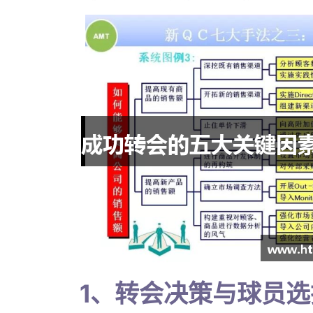
1、转会决策与球员选