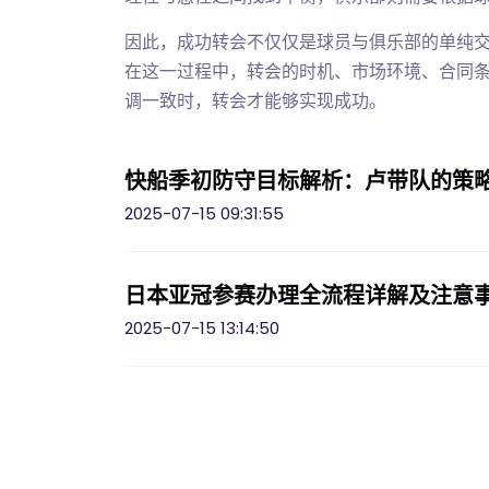
因此，成功转会不仅仅是球员与俱乐部的单纯
在这一过程中，转会的时机、市场环境、合同
调一致时，转会才能够实现成功。
快船季初防守目标解析：卢带队的策
2025-07-15 09:31:55
日本亚冠参赛办理全流程详解及注意
2025-07-15 13:14:50