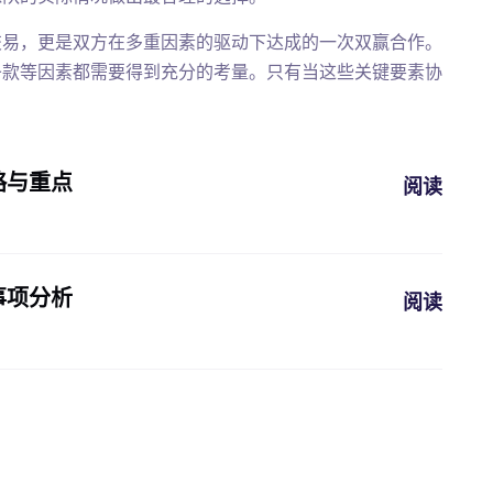
交易，更是双方在多重因素的驱动下达成的一次双赢合作。
条款等因素都需要得到充分的考量。只有当这些关键要素协
略与重点
阅读
事项分析
阅读