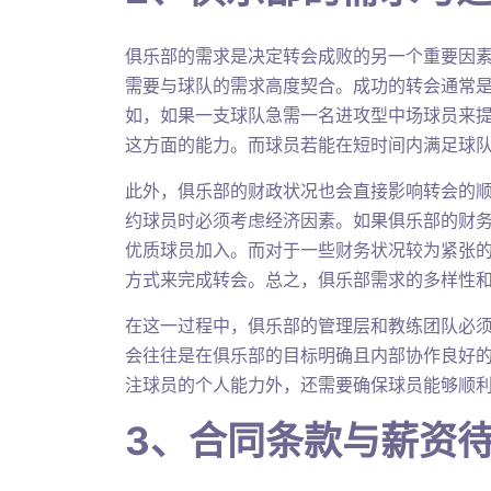
俱乐部的需求是决定转会成败的另一个重要因
需要与球队的需求高度契合。成功的转会通常
如，如果一支球队急需一名进攻型中场球员来
这方面的能力。而球员若能在短时间内满足球
此外，俱乐部的财政状况也会直接影响转会的
约球员时必须考虑经济因素。如果俱乐部的财
优质球员加入。而对于一些财务状况较为紧张
方式来完成转会。总之，俱乐部需求的多样性
在这一过程中，俱乐部的管理层和教练团队必
会往往是在俱乐部的目标明确且内部协作良好
注球员的个人能力外，还需要确保球员能够顺
3、合同条款与薪资