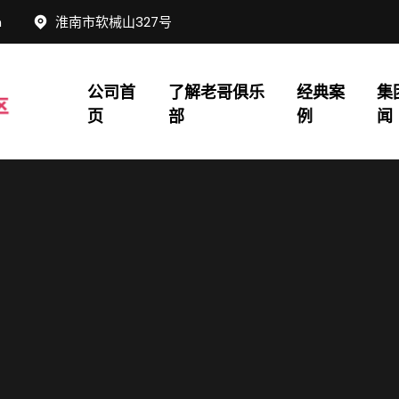
m
淮南市软械山327号
公司首
了解老哥俱乐
经典案
集
页
部
例
闻