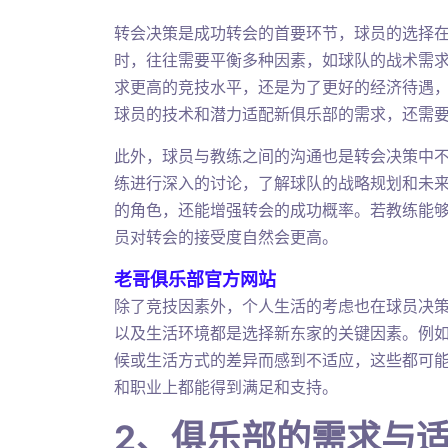
转会决策是成功转会的首要环节，球员的选择
时，往往需要平衡多种因素，如球队的战术需
求更高的竞技水平，还是为了更好的经济待遇
球员的技术和潜力适配新俱乐部的需求，还需
此外，球员与教练之间的沟通也是转会决策中
练进行深入的讨论，了解球队的战略规划和未
的角色，还能增强转会的成功概率。若教练能
员对转会的接受度自然会更高。
老哥俱乐部官方网站
除了竞技因素外，个人生活的考虑也在球员决
以及生活环境都是选择新东家的关键因素。例
候或生活方式的差异而感到不适应，这些都可
和职业上都能得到满足和支持。
2、俱乐部的需求与