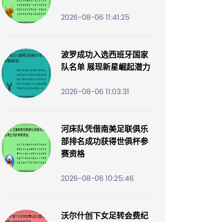
2026-08-06 11:41:25
波罗成功入选西班牙国家
队名单 展现新星崛起潜力
2026-08-06 11:03:31
河床队凭借南美足联俱乐
部排名成功获得世俱杯参
赛资格
2026-08-06 10:25:46
沃尔什创下女足转会费纪