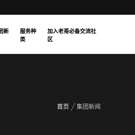
团新
服务种
加入老哥必备交流社
类
区
首页
集团新闻