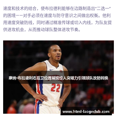
速度和技术的结合，使布拉德利能够在边路制造出“二选一”
的困境——对手必须在速度与防守意识之间做出权衡。他利
用速度突破防线，同时通过精准传球或切入内线，为队友提
供进攻机会，从而推动球队整体进攻节奏。