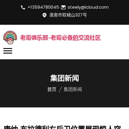
+13594780045
steely@icloud.com
淮南市软械山327号
集团新闻
首页
集团新闻