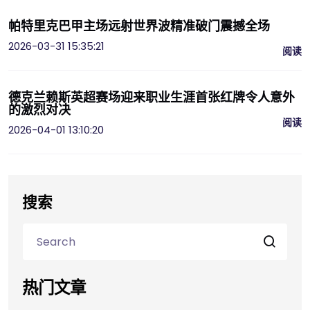
帕特里克巴甲主场远射世界波精准破门震撼全场
2026-03-31 15:35:21
阅读
德克兰赖斯英超赛场迎来职业生涯首张红牌令人意外
的激烈对决
阅读
2026-04-01 13:10:20
搜索
热门文章