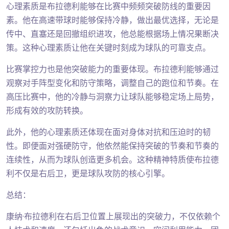
心理素质是布拉德利能够在比赛中频频突破防线的重要因
素。他在高速带球时能够保持冷静，做出最优选择，无论是
传中、直塞还是回撤组织进攻，他总能根据场上情况果断决
策。这种心理素质让他在关键时刻成为球队的可靠支点。
比赛掌控力也是他突破能力的重要体现。布拉德利能够通过
观察对手阵型变化和防守策略，调整自己的跑位和节奏。在
高压比赛中，他的冷静与洞察力让球队能够稳定场上局势，
形成有效的攻防转换。
此外，他的心理素质还体现在面对身体对抗和压迫时的韧
性。即便面对强硬防守，他依然能保持突破的节奏和节奏的
连续性，从而为球队创造更多机会。这种精神特质使布拉德
利不仅是右后卫，更是球队攻防的核心引擎。
总结：
康纳·布拉德利在右后卫位置上展现出的突破力，不仅依赖个