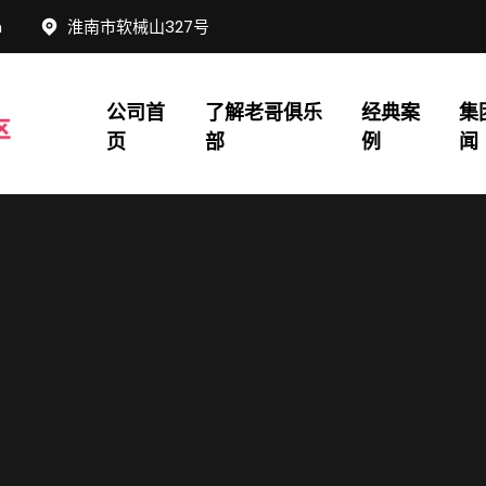
m
淮南市软械山327号
公司首
了解老哥俱乐
经典案
集
页
部
例
闻