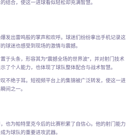
术的结合，使这一进球看似轻松却充满智慧。
场爆发出雷鸣般的掌声和欢呼。球迷们纷纷拿出手机记录这
赛的球迷也感受到现场的激情与震撼。
置于头条，形容其为“震撼全场的世界波”，并对射门技术
展示了个人能力，也体现了球队整体配合与战术智慧。
赞叹不绝于耳。短视频平台上的集锦被广泛转发，使这一进
典瞬间之一。
用，也为帕特里克今后的比赛积累了自信心。他的射门能力
中成为球队的重要进攻武器。