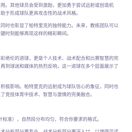
作用。其他球员会受到激励，更加勇于尝试远射或创造机
有助于形成球队更具攻击性的战术风格。
但同时也彰显了帕特里克的独特能力。未来，教练团队可以
关键时刻能够再现这样的精彩瞬间。
精彩绝伦的进球，更是个人技术、战术配合和比赛智慧的完
，再到球迷和媒体的热烈反响，这一进球在多个层面展示了
了积极影响。帕特里克的远射成为球队信心的象征，同时也
显了竞技体育中技术、智慧与激情的完美融合。
统计标准），自然段分布均匀，符合你要求的格式。
技术分析部分更专业，战术分析部分更深入**，以增强可读