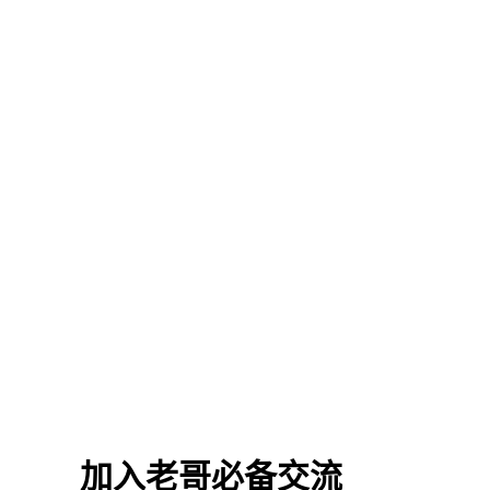
加入老哥必备交流