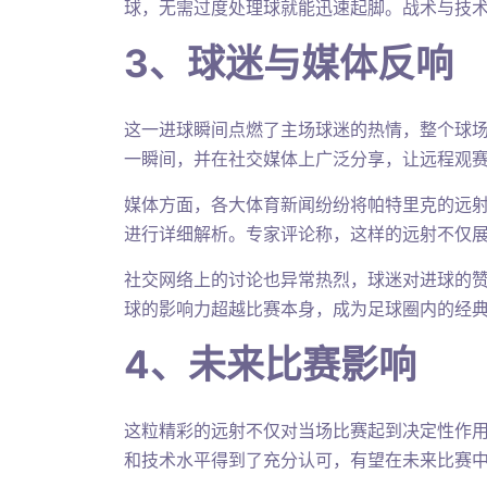
球，无需过度处理球就能迅速起脚。战术与技
3、球迷与媒体反响
这一进球瞬间点燃了主场球迷的热情，整个球
一瞬间，并在社交媒体上广泛分享，让远程观
媒体方面，各大体育新闻纷纷将帕特里克的远射
进行详细解析。专家评论称，这样的远射不仅
社交网络上的讨论也异常热烈，球迷对进球的
球的影响力超越比赛本身，成为足球圈内的经
4、未来比赛影响
这粒精彩的远射不仅对当场比赛起到决定性作
和技术水平得到了充分认可，有望在未来比赛