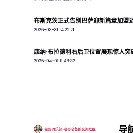
布斯克茨正式告别巴萨迎新篇章加盟
2026-03-31 14:22:21
康纳·布拉德利右后卫位置展现惊人突
2026-04-01 11:48:32
导