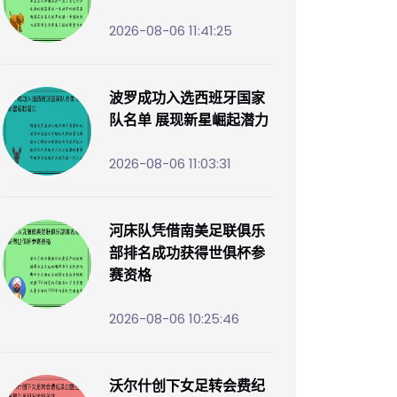
2026-08-06 11:41:25
波罗成功入选西班牙国家
队名单 展现新星崛起潜力
2026-08-06 11:03:31
河床队凭借南美足联俱乐
部排名成功获得世俱杯参
赛资格
2026-08-06 10:25:46
沃尔什创下女足转会费纪