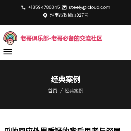
+13594780045
steely@icloud.com
淮南市软械山327号
经典案例
首页
经典案例