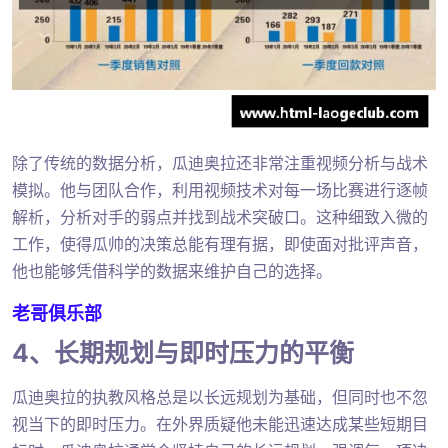
除了传统的数据分析，瓜迪奥拉还非常注重视频分析与战术
模拟。他与团队合作，利用视频技术对每一场比赛进行逐帧
解析，分析对手的弱点并找到战术突破口。这种细致入微的
工作，使得瓜帅的决策总能有理有据，即使面对批评声音，
他也能够凭借科学的数据来维护自己的选择。
老哥俱乐部
4、长期规划与即时压力的平衡
瓜迪奥拉的执教风格总是以长远规划为基础，但同时也不忽
视当下的即时压力。在外界质疑他未能迅速达成某些短期目