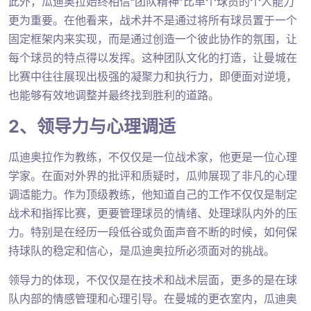
此外，瓜迪奥拉始终相信“团队精神”比单个球员的个人能力
更为重要。在他看来，战术并不是通过将所有球员置于一个
固定框架内来实现，而是通过创造一个彼此协作的氛围，让
每个球员的特点得以发挥。这种团队文化的打造，让曼城在
比赛中往往展现出极强的凝聚力和执行力，即便面对逆境，
也能够有效地调整并最终找到胜利的道路。
2、领导力与心理调适
瓜迪奥拉作为教练，不仅仅是一位战术家，他更是一位心理
学家。在面对外界的批评和质疑时，瓜帅展现了非凡的心理
调适能力。作为顶级教练，他知道自己的工作不仅仅是制定
战术和指挥比赛，更要管理球员的情绪、处理球队内外的压
力。特别是在经历一段低谷或负面声音不断的时候，如何保
持球队的稳定和信心，是瓜迪奥拉所必须面对的挑战。
领导力的体现，不仅仅是在技术和战术层面，更多的是在球
队内部的情感管理和心理引导。在曼城的更衣室内，瓜迪奥