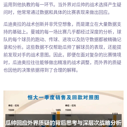
运用到他执教的每一环节。当外界对瓜帅的战术选择产生疑
问时，他常常通过数据和具体的比赛表现来做出回应。
瓜迪奥拉的战术创新并非凭空想象，而是建立在大量数据支
持的基础上。曼城的每一场比赛几乎都经过深度的分析，球
队的每个球员的跑动、传球、进攻以及防守数据都被精确记
录和分析。这些数据不仅帮助瓜帅了解球员的表现，还能提
前发现对手的战术意图。因此，即便在面对复杂的比赛情境
时，瓜迪奥拉往往能够做出精准的战术调整，而外界的质疑
也因他的决策依据得到了合理的解释。