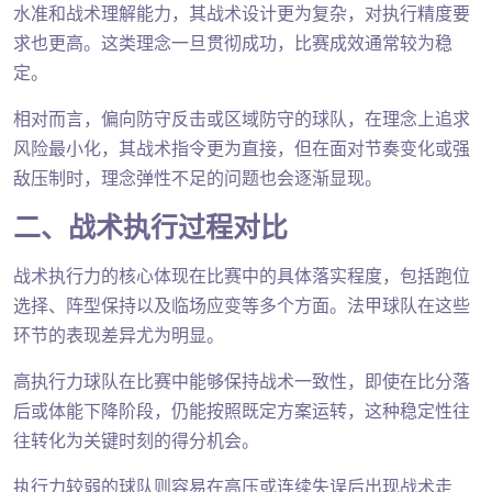
水准和战术理解能力，其战术设计更为复杂，对执行精度要
求也更高。这类理念一旦贯彻成功，比赛成效通常较为稳
定。
相对而言，偏向防守反击或区域防守的球队，在理念上追求
风险最小化，其战术指令更为直接，但在面对节奏变化或强
敌压制时，理念弹性不足的问题也会逐渐显现。
二、战术执行过程对比
战术执行力的核心体现在比赛中的具体落实程度，包括跑位
选择、阵型保持以及临场应变等多个方面。法甲球队在这些
环节的表现差异尤为明显。
高执行力球队在比赛中能够保持战术一致性，即使在比分落
后或体能下降阶段，仍能按照既定方案运转，这种稳定性往
往转化为关键时刻的得分机会。
执行力较弱的球队则容易在高压或连续失误后出现战术走