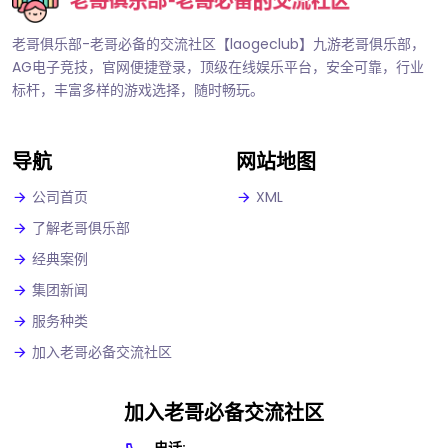
老哥俱乐部-老哥必备的交流社区【laogeclub】九游老哥俱乐部，
AG电子竞技，官网便捷登录，顶级在线娱乐平台，安全可靠，行业
标杆，丰富多样的游戏选择，随时畅玩。
导航
网站地图
公司首页
XML
了解老哥俱乐部
经典案例
集团新闻
服务种类
加入老哥必备交流社区
加入老哥必备交流社区