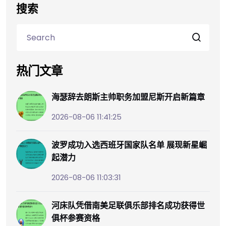
搜索
热门文章
海瑟辞去朗斯主帅职务加盟尼斯开启新篇章
2026-08-06 11:41:25
波罗成功入选西班牙国家队名单 展现新星崛
起潜力
2026-08-06 11:03:31
河床队凭借南美足联俱乐部排名成功获得世
俱杯参赛资格