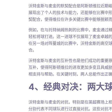
沃特金斯与麦金的默契配合是阿斯顿维拉近期
展现出了个人的技术与能力，还能够在比赛中
契配合，使得维拉在许多关键比赛中能够脱颖
例如，在与托特纳姆热刺的比赛中，麦金通过
轻松将球打进。这一进球不仅展现了麦金卓越
在另一场对阵曼城的比赛中，沃特金斯的高空
合。
沃特金斯与麦金的互补性也是他们成功的重要
互补，使得阿斯顿维拉的进攻更加多变且具威
相支持与帮助。在关键时刻，两人总能作出正
4、经典对决：两大
沃特金斯与麦金的对抗，特别是在英超赛场上
分别代表不同球队进行过直接对抗。这些对抗