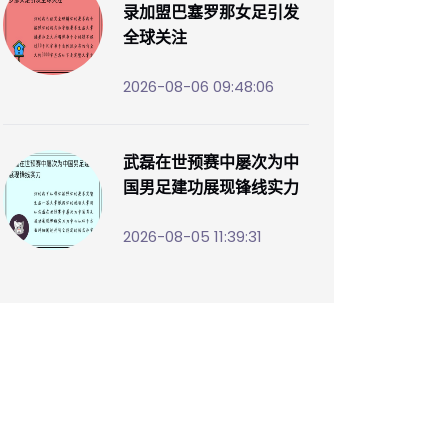
录加盟巴塞罗那女足引发
全球关注
2026-08-06 09:48:06
武磊在世预赛中屡次为中
国男足建功展现锋线实力
2026-08-05 11:39:31