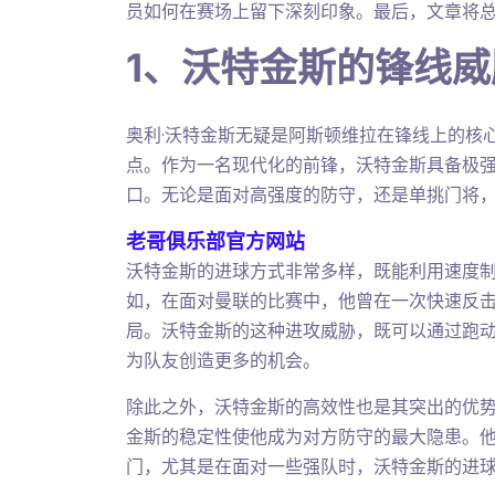
员如何在赛场上留下深刻印象。最后，文章将
1、沃特金斯的锋线威
奥利·沃特金斯无疑是阿斯顿维拉在锋线上的核
点。作为一名现代化的前锋，沃特金斯具备极
口。无论是面对高强度的防守，还是单挑门将
老哥俱乐部官方网站
沃特金斯的进球方式非常多样，既能利用速度
如，在面对曼联的比赛中，他曾在一次快速反
局。沃特金斯的这种进攻威胁，既可以通过跑
为队友创造更多的机会。
除此之外，沃特金斯的高效性也是其突出的优
金斯的稳定性使他成为对方防守的最大隐患。
门，尤其是在面对一些强队时，沃特金斯的进