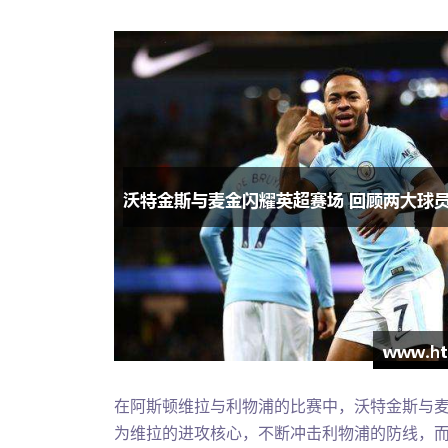
在阿斯顿维拉与利物浦的比赛中，沃特金斯与
为维拉的进攻核心，不断冲击利物浦的防线，