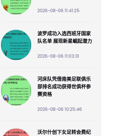
2026-08-06 11:41:25
波罗成功入选西班牙国家
队名单 展现新星崛起潜力
2026-08-06 11:03:31
河床队凭借南美足联俱乐
部排名成功获得世俱杯参
赛资格
2026-08-06 10:25:46
沃尔什创下女足转会费纪