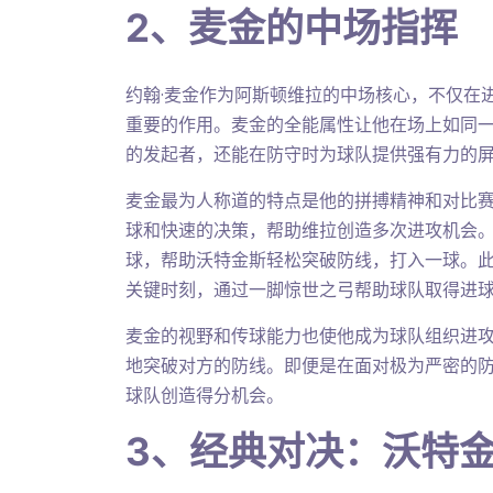
2、麦金的中场指挥
约翰·麦金作为阿斯顿维拉的中场核心，不仅在
重要的作用。麦金的全能属性让他在场上如同
的发起者，还能在防守时为球队提供强有力的
麦金最为人称道的特点是他的拼搏精神和对比
球和快速的决策，帮助维拉创造多次进攻机会
球，帮助沃特金斯轻松突破防线，打入一球。
关键时刻，通过一脚惊世之弓帮助球队取得进
麦金的视野和传球能力也使他成为球队组织进
地突破对方的防线。即便是在面对极为严密的
球队创造得分机会。
3、经典对决：沃特