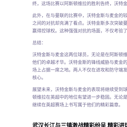
终，这场比赛以阿斯顿维拉的胜利告终，沃特
此外，在与曼联的比赛中，沃特金斯与麦金的
之间的对抗却充满了看点。沃特金斯多次突破
赢得控球权。这种强强对抗的场面，不仅考验
总结：
沃特金斯与麦金这两位球员，无论是在阿斯顿
他们的卓越才华。沃特金斯的锋线威胁与麦金
场上占据一席之地。两人不仅在进攻和防守端
核心。
展望未来，沃特金斯与麦金的表现将继续受到
顿维拉在英超中的地位有望进一步稳固。无论
继续在英超赛场上书写属于他们的精彩篇章。
武汉长江与三镇激战精彩纷呈 精彩进