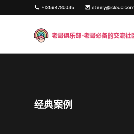
+13594780045
steely@icloud.co
经典案例