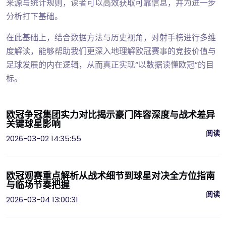
来源与统计规则，读者可以高效获取可靠信息，并为进一步
分析打下基础。
在此基础上，结合数据方法与历史视角，对射手榜进行多维
度解读，能够帮助我们更深入地理解欧冠赛事的竞技价值与
足球发展的内在逻辑，从而真正实现“以数据读懂欧冠”的目
标。
欧冠争冠集团实力对比揭示豪门阵容深度与战术差异
关键球星影响
阅读
2026-03-02 14:35:55
欧冠观赛重点解析从战术细节到球星对决全方位指南
与临场节奏把握
阅读
2026-03-04 13:00:31