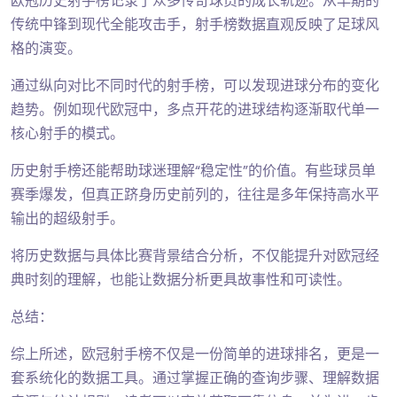
欧冠历史射手榜记录了众多传奇球员的成长轨迹。从早期的
传统中锋到现代全能攻击手，射手榜数据直观反映了足球风
格的演变。
通过纵向对比不同时代的射手榜，可以发现进球分布的变化
趋势。例如现代欧冠中，多点开花的进球结构逐渐取代单一
核心射手的模式。
历史射手榜还能帮助球迷理解“稳定性”的价值。有些球员单
赛季爆发，但真正跻身历史前列的，往往是多年保持高水平
输出的超级射手。
将历史数据与具体比赛背景结合分析，不仅能提升对欧冠经
典时刻的理解，也能让数据分析更具故事性和可读性。
总结：
综上所述，欧冠射手榜不仅是一份简单的进球排名，更是一
套系统化的数据工具。通过掌握正确的查询步骤、理解数据