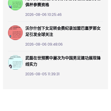
俱杯参赛资格
2026-08-06 10:25:46
沃尔什创下女足转会费纪录加盟巴塞罗那女
足引发全球关注
2026-08-06 09:48:06
武磊在世预赛中屡次为中国男足建功展现锋
线实力
2026-08-05 11:39:31