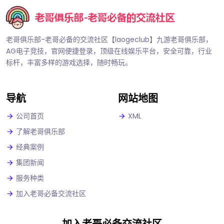
老哥俱乐部-老哥必备的交流社区【laogeclub】九游老哥俱乐部，
AG电子竞技，官网便捷登录，顶级在线娱乐平台，安全可靠，行业
标杆，丰富多样的游戏选择，随时畅玩。
导航
网站地图
公司首页
XML
了解老哥俱乐部
经典案例
集团新闻
服务种类
加入老哥必备交流社区