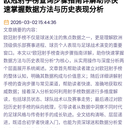
欧冠射手榜查询步骤指南详解助你快
速掌握数据方法与历史表现分析
2026-03-02 15:44:36
文章摘要的内容：
欧冠射手榜不仅是球迷关注的焦点数据之一，更是理解欧洲
顶级俱乐部赛事进程、球员个人表现与足球战术演变的重要
窗口。本文以“欧冠射手榜查询步骤指南详解，助你快速掌握
数据方法与历史表现分析”为核心，从实用操作与深度分析两
个层面展开系统阐述。文章首先帮助读者建立对欧冠射手榜
的整体认知，明确其数据构成与价值意义；随后详细讲解射
手榜的查询步骤与常见渠道，帮助读者快速、准确地获取权
威数据；接着深入分析如何利用射手榜数据进行多维度解
读，包括球员状态、球队战术以及赛事走势；最后通过对欧
冠历史射手榜的纵向梳理，引导读者从数据中洞察不同时代
的足球风格与传奇射手的成长轨迹。全文结构清晰、层层递
进，既适合初学者快速入门，也能为资深球迷和数据分析爱